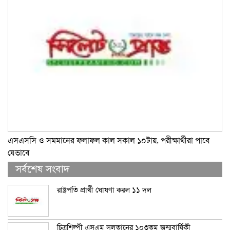
এসএসসি ও সমমানের ফলাফল কাল সকাল ১০টায়, পরীক্ষার্থীরা পাবে
যেভাবে
সর্বশেষ সংবাদ
রাষ্ট্রপতি প্রার্থী ঘোষণা করল ১১ দল
চিত্রশিল্পী এসএম সুলতানের ১০৩তম জন্মবার্ষিকী