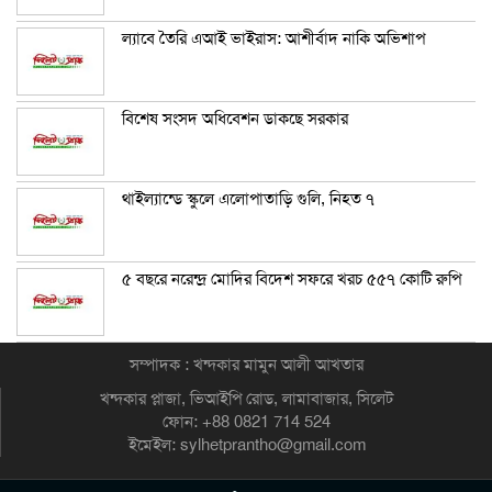
ল্যাবে তৈরি এআই ভাইরাস: আশীর্বাদ নাকি অভিশাপ
বিশেষ সংসদ অধিবেশন ডাকছে সরকার
থাইল্যান্ডে স্কুলে এলোপাতাড়ি গুলি, নিহত ৭
৫ বছরে নরেন্দ্র মোদির বিদেশ সফরে খরচ ৫৫৭ কোটি রুপি
সম্পাদক : খন্দকার মামুন আলী আখতার
খন্দকার প্লাজা, ভিআইপি রোড, লামাবাজার, সিলেট
ফোন: +88 0821 714 524
ইমেইল: sylhetprantho@gmail.com