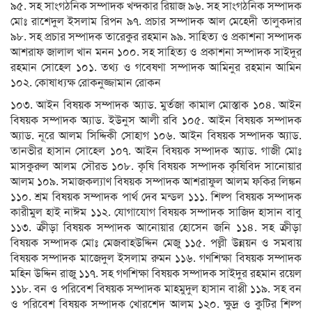
৯৫. সহ সাংগঠনিক সম্পাদক খন্দকার রিয়াজ ৯৬. সহ সাংগঠনিক সম্পাদক
মোঃ রাশেদুল ইসলাম রিপন ৯৭. প্রচার সম্পাদক আল মেহেদী তালুকদার
৯৮. সহ প্রচার সম্পাদক তারেকুর রহমান ৯৯. সাহিত্য ও প্রকাশনা সম্পাদক
আশরাফ জালাল খান মনন ১০০. সহ সাহিত্য ও প্রকাশনা সম্পাদক সাইদুর
রহমান সোহেল ১০১. তথ্য ও গবেষণা সম্পাদক আমিনুর রহমান আমিন
১০২. কোষাধ্যক্ষ রোকনুজ্জামান রোকন
১০৩. আইন বিষয়ক সম্পাদক অ্যাড. মুর্তজা কামাল মোস্তাক ১০৪. আইন
বিষয়ক সম্পাদক অ্যাড. ইউনুস আলী রবি ১০৫. আইন বিষয়ক সম্পাদক
অ্যাড. নূরে আলম সিদ্দিকী সোহাগ ১০৬. আইন বিষয়ক সম্পাদক অ্যাড.
তানভীর হাসান সোহেল ১০৭. আইন বিষয়ক সম্পাদক অ্যাড. গাজী মোঃ
মাসকুরুল আলম সৌরভ ১০৮. কৃষি বিষয়ক সম্পাদক কৃষিবিদ সানোয়ার
আলম ১০৯. সমাজকল্যাণ বিষয়ক সম্পাদক আশরাফুল আলম ফকির লিঙ্কন
১১০. শ্রম বিষয়ক সম্পাদক পার্থ দেব মন্ডল ১১১. শিল্প বিষয়ক সম্পাদক
কারীমুল হাই নাঈম ১১২. যোগাযোগ বিষয়ক সম্পাদক সাজিদ হাসান বাবু
১১৩. ক্রীড়া বিষয়ক সম্পাদক আনোয়ার হোসেন জনি ১১৪. সহ ক্রীড়া
বিষয়ক সম্পাদক মোঃ মেজবাহউদ্দিন মেজু ১১৫. পল্লী উন্নয়ন ও সমবায়
বিষয়ক সম্পাদক মাজেদুল ইসলাম রুমন ১১৬. গণশিক্ষা বিষয়ক সম্পাদক
মহিন উদ্দিন রাজু ১১৭. সহ গণশিক্ষা বিষয়ক সম্পাদক সাইদুর রহমান রয়েল
১১৮. বন ও পরিবেশ বিষয়ক সম্পাদক মাহমুদুল হাসান বাপ্পী ১১৯. সহ বন
ও পরিবেশ বিষয়ক সম্পাদক খোরশেদ আলম ১২০. ক্ষুদ্র ও কুটির শিল্প