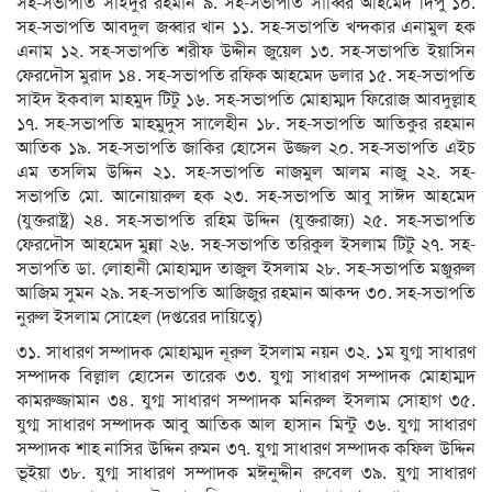
সহ-সভাপতি সাইদুর রহমান ৯. সহ-সভাপতি সাব্বির আহমেদ দিপু ১০.
সহ-সভাপতি আবদুল জব্বার খান ১১. সহ-সভাপতি খন্দকার এনামুল হক
এনাম ১২. সহ-সভাপতি শরীফ উদ্দীন জুয়েল ১৩. সহ-সভাপতি ইয়াসিন
ফেরদৌস মুরাদ ১৪. সহ-সভাপতি রফিক আহমেদ ডলার ১৫. সহ-সভাপতি
সাইদ ইকবাল মাহমুদ টিটু ১৬. সহ-সভাপতি মোহাম্মদ ফিরোজ আবদুল্লাহ
১৭. সহ-সভাপতি মাহমুদুস সালেহীন ১৮. সহ-সভাপতি আতিকুর রহমান
আতিক ১৯. সহ-সভাপতি জাকির হোসেন উজ্জল ২০. সহ-সভাপতি এইচ
এম তসলিম উদ্দিন ২১. সহ-সভাপতি নাজমুল আলম নাজু ২২. সহ-
সভাপতি মো. আনোয়ারুল হক ২৩. সহ-সভাপতি আবু সাঈদ আহমেদ
(যুক্তরাষ্ট্র) ২৪. সহ-সভাপতি রহিম উদ্দিন (যুক্তরাজ্য) ২৫. সহ-সভাপতি
ফেরদৌস আহমেদ মুন্না ২৬. সহ-সভাপতি তরিকুল ইসলাম টিটু ২৭. সহ-
সভাপতি ডা. লোহানী মোহাম্মদ তাজুল ইসলাম ২৮. সহ-সভাপতি মঞ্জুরুল
আজিম সুমন ২৯. সহ-সভাপতি আজিজুর রহমান আকন্দ ৩০. সহ-সভাপতি
নুরুল ইসলাম সোহেল (দপ্তরের দায়িত্বে)
৩১. সাধারণ সম্পাদক মোহাম্মদ নূরুল ইসলাম নয়ন ৩২. ১ম যুগ্ম সাধারণ
সম্পাদক বিল্লাল হোসেন তারেক ৩৩. যুগ্ম সাধারণ সম্পাদক মোহাম্মদ
কামরুজ্জামান ৩৪. যুগ্ম সাধারণ সম্পাদক মনিরুল ইসলাম সোহাগ ৩৫.
যুগ্ম সাধারণ সম্পাদক আবু আতিক আল হাসান মিন্টু ৩৬. যুগ্ম সাধারণ
সম্পাদক শাহ নাসির উদ্দিন রুমন ৩৭. যুগ্ম সাধারণ সম্পাদক কফিল উদ্দিন
ভূইয়া ৩৮. যুগ্ম সাধারণ সম্পাদক মঈনুদ্দীন রুবেল ৩৯. যুগ্ম সাধারণ