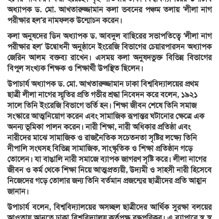
অধ্যাপক ড. মো. আখতারুজ্জামান কলা ভবনের পঞ্চম তলায় ‘লীলা নাগ
পরীক্ষার হল’র নামফলক উন্মোচন করেন।
কলা অনুষদের ডিন অধ্যাপক ড. আবদুল বাছিরের সভাপতিত্বে ‘লীলা নাগ
পরীক্ষার হল’ উদ্বোধনী অনুষ্ঠানে ইংরেজি বিভাগের চেয়ারপারসন অধ্যাপক
জেরিন আলম বক্তব্য রাখেন। এসময় কলা অনুষদভুক্ত বিভিন্ন বিভাগের
বিপুল সংখ্যক শিক্ষক ও শিক্ষার্থী উপস্থিত ছিলেন।
উপাচার্য অধ্যাপক ড. মো. আখতারুজ্জামান ঢাকা বিশ্ববিদ্যালয়ের প্রথম
ছাত্রী লীলা নাগের স্মৃতির প্রতি গভীর শ্রদ্ধা নিবেদন করে বলেন, ১৯২১
সালে তিনি ইংরেজি বিভাগে ভর্তি হন। শিক্ষা জীবন শেষে তিনি সমাজ
সংস্কারে আত্মনিয়োগ করেন এবং সামাজিক রূপান্তর ঘটানোর ক্ষেত্রে এক
অনন্য ভূমিকা পালন করেন। নারী শিক্ষা, নারী অধিকার প্রতিষ্ঠা এবং
নারীদের মাঝে সামাজিক ও রাজনৈতিক সচেতনতা সৃষ্টির লক্ষ্যে তিনি
দীপালি সংঘসহ বিভিন্ন সামাজিক, সাংস্কৃতিক ও শিক্ষা প্রতিষ্ঠান গড়ে
তোলেন। যা বাঙালি নারী সমাজে ব্যাপক জাগরণ সৃষ্টি করে। লীলা নাগের
জীবন ও কর্ম থেকে শিক্ষা নিয়ে আত্মপ্রত্যয়ী, উদ্যমী ও সাহসী নারী হিসেবে
নিজেদের গড়ে তোলার জন্য তিনি বর্তমান প্রজন্মের ছাত্রীদের প্রতি আহ্বান
জানান।
উপাচার্য বলেন, বিশ্ববিদ্যালয়ের অসচ্ছল ছাত্রীদের আর্থিক সুরক্ষা বলয়ের
আওতায় আনতে ঢাকা বিশ্ববিদ্যালয় কর্তৃপক্ষ বদ্ধপরিকর। এ ব্যাপারে স্ব স্ব