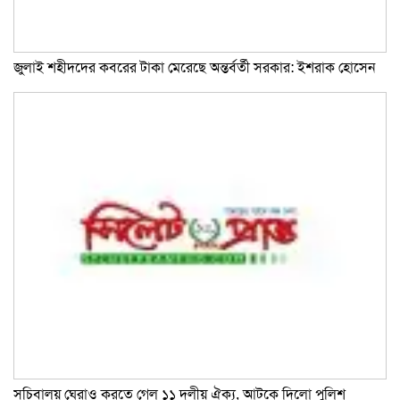
জুলাই শহীদদের কবরের টাকা মেরেছে অন্তর্বর্তী সরকার: ইশরাক হোসেন
সচিবালয় ঘেরাও করতে গেল ১১ দলীয় ঐক্য, আটকে দিলো পুলিশ