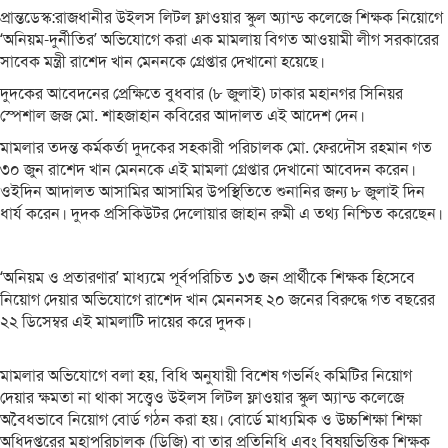
প্রান্তডেস্ক:রাজধানীর উইলস লিটল ফ্লাওয়ার স্কুল অ্যান্ড কলেজে শিক্ষক নিয়োগে
‘অনিয়ম-দুর্নীতির’ অভিযোগে করা এক মামলায় বিগত আওয়ামী লীগ সরকারের
সাবেক মন্ত্রী রাশেদ খান মেননকে গ্রেপ্তার দেখানো হয়েছে।
দুদকের আবেদনের প্রেক্ষিতে বুধবার (৮ জুলাই) ঢাকার মহানগর সিনিয়র
স্পেশাল জজ মো. শাহজাহান কবিরের আদালত এই আদেশ দেন।
মামলার তদন্ত কর্মকর্তা দুদকের সহকারী পরিচালক মো. ফেরদৌস রহমান গত
৩০ জুন রাশেদ খান মেননকে এই মামলা গ্রেপ্তার দেখানো আবেদন করেন।
ওইদিন আদালত আসামির আসামির উপস্থিতিতে শুনানির জন্য ৮ জুলাই দিন
ধার্য করেন। দুদক প্রসিকিউটর দেলোয়ার জাহান রুমী এ তথ্য নিশ্চিত করেছেন।
‘অনিয়ম ও প্রতারণার’ মাধ্যমে পূর্বপরিচিত ১৩ জন প্রার্থীকে শিক্ষক হিসেবে
নিয়োগ দেয়ার অভিযোগে রাশেদ খান মেননসহ ২০ জনের বিরুদ্ধে গত বছরের
২২ ডিসেম্বর এই মামলাটি দায়ের করে দুদক।
মামলার অভিযোগে বলা হয়, বিধি অনুযায়ী বিশেষ গভর্নিং কমিটির নিয়োগ
দেয়ার ক্ষমতা না থাকা সত্ত্বেও উইলস লিটল ফ্লাওয়ার স্কুল অ্যান্ড কলেজে
অবৈধভাবে নিয়োগ বোর্ড গঠন করা হয়। বোর্ডে মাধ্যমিক ও উচ্চশিক্ষা শিক্ষা
অধিদপ্তরের মহাপরিচালক (ডিজি) বা তার প্রতিনিধি এবং বিষয়ভিত্তিক শিক্ষক