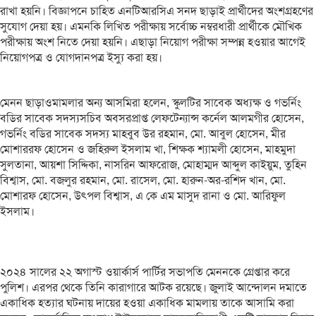
রাখা হয়নি। বিজ্ঞাপনে চাহিত এনটিআরসিএ সনদ ছাড়াই প্রার্থীদের অংশগ্রহণের
সুযোগ দেয়া হয়। এমনকি লিখিত পরীক্ষায় সর্বোচ্চ নম্বরধারী প্রার্থীকে মৌখিক
পরীক্ষায় অংশ নিতে দেয়া হয়নি। এছাড়া নিয়োগ পরীক্ষা সম্পন্ন হওয়ার আগেই
নিয়োগপত্র ও যোগদানপত্র ইস্যু করা হয়।
মেনন ছাড়াওমামলার অন্য আসমিরা হলেন, স্কুলটির সাবেক অধ্যক্ষ ও গভর্নিং
বডির সাবেক সদস্যসচিব অবসরপ্রাপ্ত লেফটেন্যান্স কর্নেল আলমগীর হোসেন,
গভর্নিং বডির সাবেক সদস্য মাহবুব উর রহমান, মো. আবুল হোসেন, মীর
মোশাররফ হোসেন ও জহিরুল ইসলাম খা, শিক্ষক শ্যামলী হোসেন, মাহমুদা
সুলতানা, আয়শা সিদ্দিকা, নাসরিন আফরোজ, মোহাম্মদ আব্দুল কাইয়ুম, তুহিন
বিশ্বাস, মো. বজলুর রহমান, মো. রাসেল, মো. হারুন-অর-রশিদ খান, মো.
মোশারফ হোসেন, উৎপল বিশ্বাস, এ কে এম মাসুদ রানা ও মো. আরিফুল
ইসলাম।
২০২৪ সালের ২২ অগাস্ট ওয়ার্কার্স পার্টির সভাপতি মেননকে গ্রেপ্তার করে
পুলিশ। এরপর থেকে তিনি কারাগারে আটক রয়েছে। জুলাই আন্দোলন দমাতে
একাধিক হত্যার ঘটনায় দায়ের হওয়া একাধিক মামলায় তাকে আসামি করা