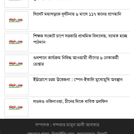
সিলেট মহাসড়কে দুর্ঘটনায় ৬ মাসে ১১৭ জনের প্রাণহানি
শিক্ষক সংকটে চাপে সরকারি প্রাথমিক বিদ্যালয়, ব্যাহত হচ্ছে
পাঠদান
গুলশানে কার্যক্রম নিষিদ্ধ আওয়ামী লীগের ৬ নেতাকর্মী
গ্রেপ্তার
ইউরোপে চরম উত্তেজনা : স্পেন-ইতালি মুখোমুখি অবস্থান
লণ্ডভণ্ড ওকিনাওয়া, চীনের দিকে ধাবিত ডলফিন
সম্পাদক : খন্দকার মামুন আলী আখতার
খন্দকার প্লাজা, ভিআইপি রোড, লামাবাজার, সিলেট