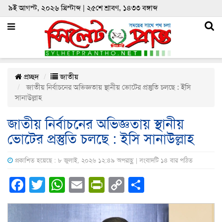
৯ই আগস্ট, ২০২৬ খ্রিস্টাব্দ | ২৫শে শ্রাবণ, ১৪৩৩ বঙ্গাব্দ
প্রচ্ছদ
জাতীয়
জাতীয় নির্বাচনের অভিজ্ঞতায় স্থানীয় ভোটের প্রস্তুতি চলছে : ইসি
সানাউল্লাহ
জাতীয় নির্বাচনের অভিজ্ঞতায় স্থানীয়
ভোটের প্রস্তুতি চলছে : ইসি সানাউল্লাহ
প্রকাশিত হয়েছে : ৮ জুলাই, ২০২৬ ১২:৪৯ অপরাহ্ণ | সংবাদটি ১৪ বার পঠিত
Facebook
Twitter
WhatsApp
Email
PrintFriendly
Copy
Share
Link