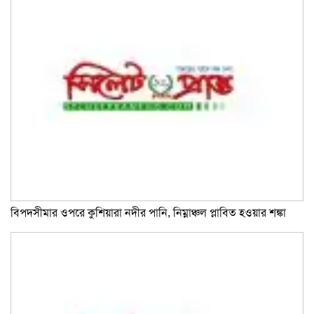
বিপদসীমার ওপরে কুশিয়ারা নদীর পানি, নিম্নাঞ্চল প্লাবিত হওয়ার শঙ্কা