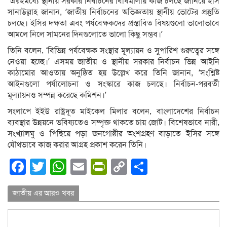
এরইমধ্যে স্থানীয় সরকার নির্বাচনের বিধিমালায় কাজ চলছে জানিয়ে ইসি
সানাউল্লাহ জানান, ‘জাতীয় নির্বাচনের অভিজ্ঞতায় স্থানীয় ভোটের প্রস্তুতি
চলছে। ইসির দক্ষতা এবং পর্যবেক্ষকদের প্রস্তাবিত বিষয়গুলো ভালোভাবে
আমলে নিলে সামনের দিনগুলোতে ভালো কিছু সম্ভব।’
তিনি বলেন, ‘বিভিন্ন পর্যবেক্ষক সংস্থার মূল্যায়ন ও সুপারিশ গুরুত্বের সঙ্গে
নেওয়া হচ্ছে।’ এসময় জাতীয় ও স্থানীয় সরকার নির্বাচন ভিন্ন আইনি
কাঠামোর আওতায় অনুষ্ঠিত হয় উল্লেখ করে তিনি জানান, ‘সংশ্লিষ্ট
আইনগুলো পর্যালোচনা ও সংস্কারে কাজ চলছে। নির্বাচন-পরবর্তী
মূল্যায়নও সম্পন্ন করেছে কমিশন।’
সংলাপে ইইউ রাষ্ট্রদূত মাইকেল মিলার বলেন, বাংলাদেশের নির্বাচন
ব্যবস্থার উন্নয়নে ভবিষ্যতেও সম্পৃক্ত থাকতে চায় জোট। বিশেষভাবে নারী,
সংখ্যালঘু ও পিছিয়ে পড়া জনগোষ্ঠীর অংশগ্রহণ বাড়াতে ইসির সঙ্গে
যৌথভাবে কাজ করার আগ্রহ প্রকাশ করেন তিনি।
Facebook
Twitter
WhatsApp
Email
PrintFriendly
Copy
Share
Link
জাতীয় এর আরও খবর