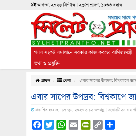
৯ই আগস্ট, ২০২৬ খ্রিস্টাব্দ | ২৫শে শ্রাবণ, ১৪৩৩ বঙ্গাব্দ
গ্যাস সংকট সমাধানে সরকার কাজ করছে: বাণিজ্যমন্ত্রী
তথ্য ও প্রযুক্তি
প্রচ্ছদ
খেলা
এবার সাপের উপদ্রব: বিশ্বকাপে জার
এবার সাপের উপদ্রব: বিশ্বকাপে জা
প্রকাশিত হয়েছে : ১৭ জুন, ২০২৬ ৩:১২ অপরাহ্ণ | সংবাদটি ২৬ বার প
Facebook
Twitter
WhatsApp
Email
PrintFrien
Copy
Shar
Link