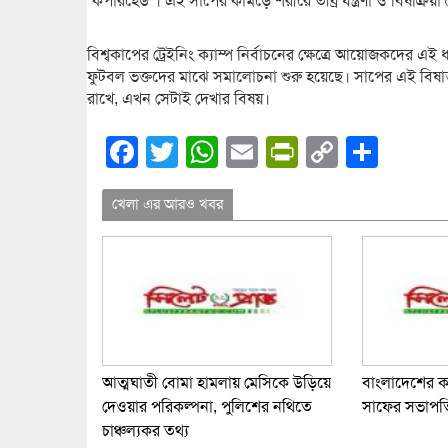
‘কপারহেড’। এই সাপের কামড়ে শরীরে তীব্র যন্ত্রণা ও বিষক্রিয়
বিশ্বকাপের ট্রেইনিং ক্যাম্প নির্বাচনের ক্ষেত্রে আয়োজকদের এই
ফুটবল ভক্তদের মাঝে সমালোচনা শুরু হয়েছে। সাপের এই বিষাক্
রাখে, এখন সেটাই দেখার বিষয়।
Facebook
Twitter
WhatsApp
Email
PrintFrien
Copy
Shar
Link
খেলা এর আরও খবর
আত্মঘাতী বোমা হামলায় মেসিকে উড়িয়ে
বাংলাদেশের ক
দেওয়ার পরিকল্পনা, পুলিশের নথিতে
সাফের সভাপত
চাঞ্চল্যকর তথ্য