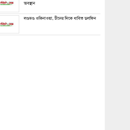
অবস্থান
লণ্ডভণ্ড ওকিনাওয়া, চীনের দিকে ধাবিত ডলফিন