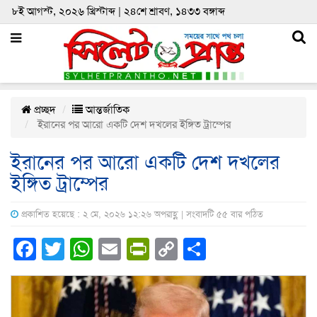
৮ই আগস্ট, ২০২৬ খ্রিস্টাব্দ | ২৪শে শ্রাবণ, ১৪৩৩ বঙ্গাব্দ
প্রচ্ছদ
আন্তর্জাতিক
ইরানের পর আরো একটি দেশ দখলের ইঙ্গিত ট্রাম্পের
ইরানের পর আরো একটি দেশ দখলের
ইঙ্গিত ট্রাম্পের
প্রকাশিত হয়েছে : ২ মে, ২০২৬ ১২:২৬ অপরাহ্ণ | সংবাদটি ৫৫ বার পঠিত
Facebook
Twitter
WhatsApp
Email
PrintFriendly
Copy
Share
Link