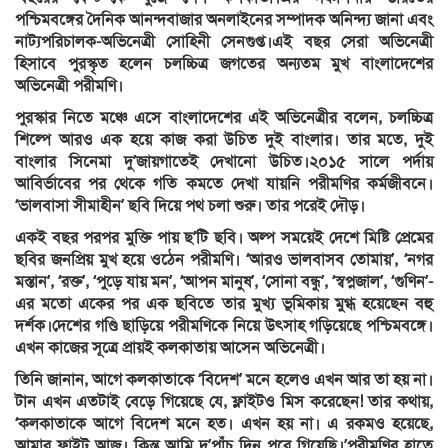
পশ্চিমবঙ্গের দৈনিক আনন্দবাজার অনলাইনের সম্পাদক অনিন্দ্য জানা এবং
নাট্যপরিচালক-অভিনেত্রী সোহিনী সেনগুপ্ত।এই বছর সেরা অভিনেত্রী
হিসাবে পুরস্কৃত হলেন চলচ্চিত্র জগতের অন্যতম মুখ বাংলাদেশের
অভিনেত্রী পরীমণি।
পুরস্কার নিতে মঞ্চে এসে বাংলাদেশের এই অভিনেত্রীর বলেন, চলচ্চিত্র
শিল্পে আরও এক হয়ে কাজ করা উচিত দুই বাংলার। তার মতে, দুই
বাংলার সিনেমা দু’জায়গাতেই দেখানো উচিত।২০১৫ সালে পর্দায়
আবির্ভাবের পর থেকে গতি কমতে দেখা যায়নি পরীমণির কর্মজীবনে।
‘ভালবাসা সীমাহীন’ ছবি দিয়ে পথ চলা শুরু। তার পরেই দৌড়।
একই বছর পরপর মুক্তি পায় ছ’টি ছবি। অল্প সময়েই দেশে মিষ্টি প্রেমের
ছবির জনপ্রিয় মুখ হয়ে ওঠেন পরীমণি। ‘আরও ভালবাসব তোমায়’, ‘নগর
মস্তান’, ‘রক্ত’, ‘পুড়ে যায় মন’, ‘আপন মানুষ’, ‘সোনা বন্ধু’, ‘স্বপ্নজাল’, ‘গুণিন’-
এর মতো একের পর এক ছবিতে তার মুখ্য ভূমিকায় মুগ্ধ হয়েছেন বহু
দর্শক।দেশের গণ্ডি ছাড়িয়ে পরীমণিকে নিয়ে উৎসাহ গড়িয়েছে পশ্চিমবঙ্গে।
এখন কাজের সূত্রে প্রায়ই কলকাতায় আসেন অভিনেত্রী।
তিনি জানান, আগে কলকাতাকে ‘বিদেশ’ মনে হলেও এখন আর তা হয় না।
টান এখন এতটাই বেড়ে গিয়েছে যে, ফ্লাইটও মিস করেছেন! তার কথায়,
‘কলকাতাকে আগে বিদেশ মনে হত। এখন হয় না। এ রকমও হয়েছে,
আমার ফ্লাইট আজ। কিন্তু আমি দু’পাঁচ দিন পরে গিয়েছি।’পরীমণির হাতে