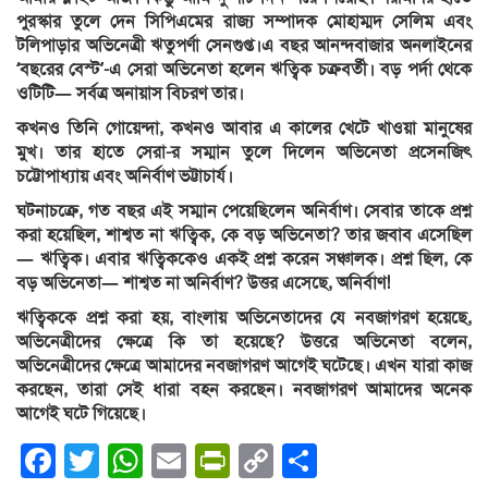
পুরস্কার তুলে দেন সিপিএমের রাজ্য সম্পাদক মোহাম্মদ সেলিম এবং
টলিপাড়ার অভিনেত্রী ঋতুপর্ণা সেনগুপ্ত।এ বছর আনন্দবাজার অনলাইনের
‘বছরের বেস্ট’-এ সেরা অভিনেতা হলেন ঋত্বিক চক্রবর্তী। বড় পর্দা থেকে
ওটিটি— সর্বত্র অনায়াস বিচরণ তার।
কখনও তিনি গোয়েন্দা, কখনও আবার এ কালের খেটে খাওয়া মানুষের
মুখ। তার হাতে সেরা-র সম্মান তুলে দিলেন অভিনেতা প্রসেনজিৎ
চট্টোপাধ্যায় এবং অনির্বাণ ভট্টাচার্য।
ঘটনাচক্রে, গত বছর এই সম্মান পেয়েছিলেন অনির্বাণ। সেবার তাকে প্রশ্ন
করা হয়েছিল, শাশ্বত না ঋত্বিক, কে বড় অভিনেতা? তার জবাব এসেছিল
— ঋত্বিক। এবার ঋত্বিককেও একই প্রশ্ন করেন সঞ্চালক। প্রশ্ন ছিল, কে
বড় অভিনেতা— শাশ্বত না অনির্বাণ? উত্তর এসেছে, অনির্বাণ!
ঋত্বিককে প্রশ্ন করা হয়, বাংলায় অভিনেতাদের যে নবজাগরণ হয়েছে,
অভিনেত্রীদের ক্ষেত্রে কি তা হয়েছে? উত্তরে অভিনেতা বলেন,
অভিনেত্রীদের ক্ষেত্রে আমাদের নবজাগরণ আগেই ঘটেছে। এখন যারা কাজ
করছেন, তারা সেই ধারা বহন করছেন। নবজাগরণ আমাদের অনেক
আগেই ঘটে গিয়েছে।
Facebook
Twitter
WhatsApp
Email
PrintFriendly
Copy
Share