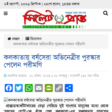
৮ই আগস্ট, ২০২৬ খ্রিস্টাব্দ | ২৪শে শ্রাবণ, ১৪৩৩ বঙ্গাব্দ
প্রচ্ছদ
বিনোদন
কলকাতায় বর্ষসেরা অভিনেত্রীর পুরস্কার পেলেন পরীমণি
কলকাতায় বর্ষসেরা অভিনেত্রীর পুরস্কার
পেলেন পরীমণি
প্রকাশিত হয়েছে : ২২ এপ্রিল, ২০২৩ ১:২৮ অপরাহ্ণ | সংবাদটি ১৩৮ বার পঠিত
Facebook
Twitter
WhatsApp
Email
PrintFriendly
Copy
Share
Link
প্রান্তডেস্ক:কাঁটাতারের বেড়া পেরিয়ে দুই বাংলার মানুষের মধ্যে থেকে
‘বছরের বেস্ট’-কে খুঁজে পেল কলকাতা।এর সঞ্চালনায় ভারতের