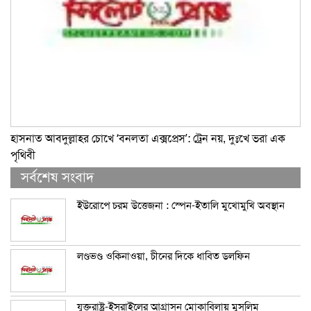
হাসনাত আবদুল্লাহর চোখে ‘বনলতা এক্সপ্রেস’: ট্রেন নয়, দুঃখে ভরা এক
পৃথিবী
সর্বশেষ সংবাদ
ইউরোপে চরম উত্তেজনা : স্পেন-ইতালি মুখোমুখি অবস্থান
লণ্ডভণ্ড ওকিনাওয়া, চীনের দিকে ধাবিত ডলফিন
যুক্তরাষ্ট্র-ইসরাইলের আগ্রাসন মোকাবিলায় মুসলিম