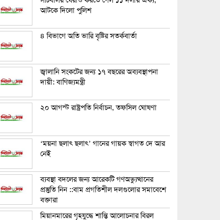
সচিবালয় ঘেরাও করতে গেল ১১ দলীয় ঐক্য,
আটকে দিলো পুলিশ
৪ বিভাগে অতি ভারি বৃষ্টির সতর্কবার্তা
জ্বালানি সংকটের জন্য ১৭ বছরের অব্যবস্থাপনা
দায়ী: বাণিজ্যমন্ত্রী
২০ আগস্ট রাষ্ট্রপতি নির্বাচন, তফসিল ঘোষণা
‘ময়না ছলাৎ ছলাৎ’ গানের গায়ক স্বাগত দে আর
নেই
ব্যবস্থা বদলের জন্য আরেকটি গণঅভ্যুত্থানের
প্রস্তুতি নিন ::বাম প্রগতিশীল দলগুলোর সমাবেশে
বক্তারা
মিয়ানমারের গৃহযুদ্ধে শান্তি আলোচনার বিরল