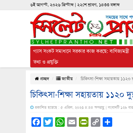
৬ই আগস্ট, ২০২৬ খ্রিস্টাব্দ | ২২শে শ্রাবণ, ১৪৩৩ বঙ্গাব্দ
গ্যাস সংকট সমাধানে সরকার কাজ করছে: বাণিজ্যমন্ত্রী
তথ্য ও প্রযুক্তি
প্রচ্ছদ
জাতীয়
চিকিৎসা-শিক্ষা সহায়তায় ১১২০ দু
চিকিৎসা-শিক্ষা সহায়তায় ১১২০ দু
প্রকাশিত হয়েছে : ৫ এপ্রিল, ২০২৩ ৪:৪৪ অপরাহ্ণ | সংবাদটি ১২৯ বা
Facebook
Twitter
WhatsApp
Email
PrintFrien
Copy
Shar
Link