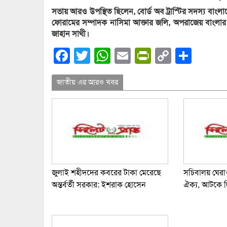
সভায় আরও উপস্থিত ছিলেন, বোর্ড অব ট্রাস্টির সদস্য বাংল
ফোরামের সম্পাদক নাসিমা আক্তার জলি, অপরাজেয় বাংলার ন
জাহান সাথী।
Facebook
Twitter
WhatsApp
Email
PrintFrien
Copy
Shar
Link
জাতীয় এর আরও খবর
জুলাই শহীদদের কবরের টাকা মেরেছে
সচিবালয় ঘের
অন্তর্বর্তী সরকার: ইশরাক হোসেন
ঐক্য, আটকে 