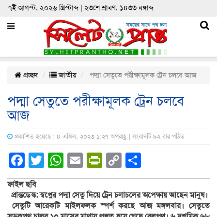
৭ই আগস্ট, ২০২৬ খ্রিস্টাব্দ | ২৩শে শ্রাবণ, ১৪৩৩ বঙ্গাব্দ
প্রচ্ছদ
জাতীয়
পদ্মা সেতুতে পরীক্ষামূলক ট্রেন চলবে আজ
পদ্মা সেতুতে পরীক্ষামূলক ট্রেন চলবে
আজ
প্রকাশিত হয়েছে : ৪ এপ্রিল, ২০২৩ ১:২৭ অপরাহ্ণ | সংবাদটি ৯২ বার পঠিত
Facebook
Twitter
WhatsApp
Email
PrintFriendly
Copy
Share
Link
ফাইল ছবি
প্রান্তডেস্ক: স্বপ্নের পদ্মা সেতু দিয়ে ট্রেন চলাচলের অপেক্ষায় আছেন মানুষ।
সেতুটি আরেকটি মাইলফলক স্পর্শ করছে আজ মঙ্গলবার। সেতুতে
সড়কপথ চালুর ১০ মাসের মাথায় প্রস্তুত হয়ে গেছে রেলপথ। ৬ দশমিক ৬৮