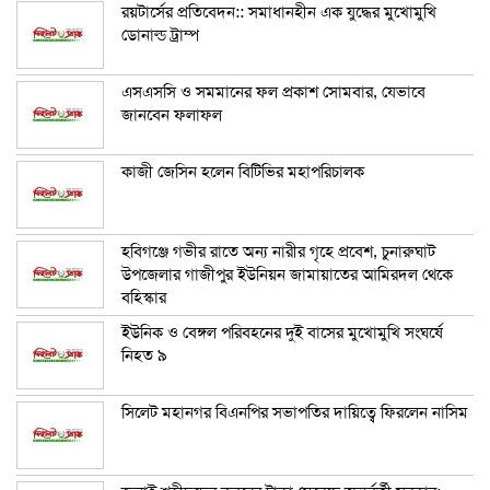
রয়টার্সের প্রতিবেদন:: সমাধানহীন এক যুদ্ধের মুখোমুখি
ডোনাল্ড ট্রাম্প
এসএসসি ও সমমানের ফল প্রকাশ সোমবার, যেভাবে
জানবেন ফলাফল
কাজী জেসিন হলেন বিটিভির মহাপরিচালক
হবিগঞ্জে গভীর রাতে অন্য নারীর গৃহে প্রবেশ, চুনারুঘাট
উপজেলার গাজীপুর ইউনিয়ন জামায়াতের আমিরদল থেকে
বহিস্কার
ইউনিক ও বেঙ্গল পরিবহনের দুই বাসের মুখোমুখি সংঘর্ষে
নিহত ৯
সিলেট মহানগর বিএনপির সভাপতির দায়িত্বে ফিরলেন নাসিম