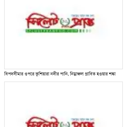
বিপদসীমার ওপরে কুশিয়ারা নদীর পানি, নিম্নাঞ্চল প্লাবিত হওয়ার শঙ্কা