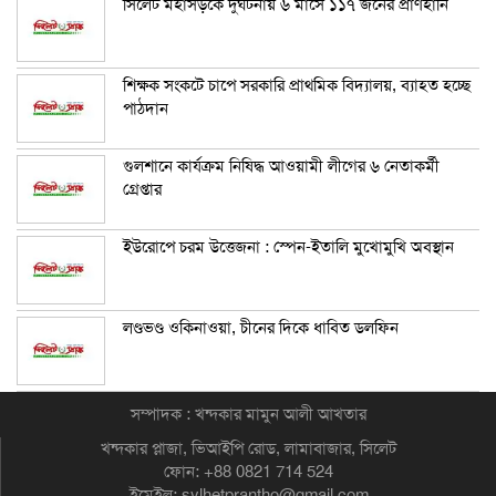
সিলেট মহাসড়কে দুর্ঘটনায় ৬ মাসে ১১৭ জনের প্রাণহানি
শিক্ষক সংকটে চাপে সরকারি প্রাথমিক বিদ্যালয়, ব্যাহত হচ্ছে
পাঠদান
গুলশানে কার্যক্রম নিষিদ্ধ আওয়ামী লীগের ৬ নেতাকর্মী
গ্রেপ্তার
ইউরোপে চরম উত্তেজনা : স্পেন-ইতালি মুখোমুখি অবস্থান
লণ্ডভণ্ড ওকিনাওয়া, চীনের দিকে ধাবিত ডলফিন
সম্পাদক : খন্দকার মামুন আলী আখতার
খন্দকার প্লাজা, ভিআইপি রোড, লামাবাজার, সিলেট
ফোন: +88 0821 714 524
ইমেইল: sylhetprantho@gmail.com