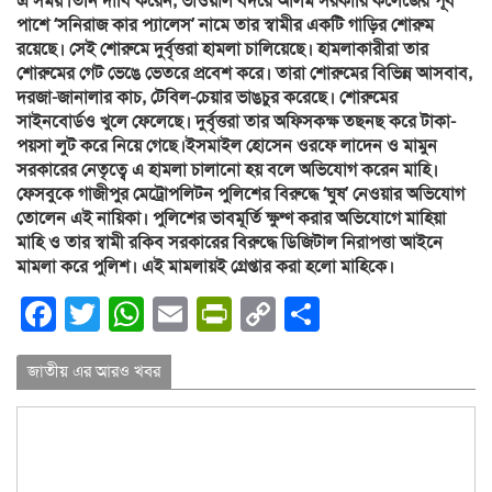
এ সময় তিনি দাবি করেন, ভাওয়াল বদরে আলম সরকারি কলেজের পূর্ব
পাশে ‘সনিরাজ কার প্যালেস’ নামে তার স্বামীর একটি গাড়ির শোরুম
রয়েছে। সেই শোরুমে দুর্বৃত্তরা হামলা চালিয়েছে। হামলাকারীরা তার
শোরুমের গেট ভেঙে ভেতরে প্রবেশ করে। তারা শোরুমের বিভিন্ন আসবাব,
দরজা-জানালার কাচ, টেবিল-চেয়ার ভাঙচুর করেছে। শোরুমের
সাইনবোর্ডও খুলে ফেলেছে। দুর্বৃত্তরা তার অফিসকক্ষ তছনছ করে টাকা-
পয়সা লুট করে নিয়ে গেছে।ইসমাইল হোসেন ওরফে লাদেন ও মামুন
সরকারের নেতৃত্বে এ হামলা চালানো হয় বলে অভিযোগ করেন মাহি।
ফেসবুকে গাজীপুর মেট্রোপলিটন পুলিশের বিরুদ্ধে ‘ঘুষ’ নেওয়ার অভিযোগ
তোলেন এই নায়িকা। পুলিশের ভাবমূর্তি ক্ষুণ্ণ করার অভিযোগে মাহিয়া
মাহি ও তার স্বামী রকিব সরকারের বিরুদ্ধে ডিজিটাল নিরাপত্তা আইনে
মামলা করে পুলিশ। এই মামলায়ই গ্রেপ্তার করা হলো মাহিকে।
Facebook
Twitter
WhatsApp
Email
PrintFriendly
Copy
Share
Link
জাতীয় এর আরও খবর