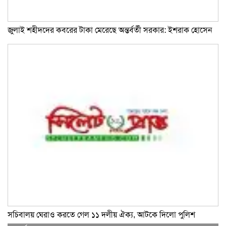
জুলাই শহীদদের কবরের টাকা মেরেছে অন্তর্বর্তী সরকার: ইশরাক হোসেন
সচিবালয় ঘেরাও করতে গেল ১১ দলীয় ঐক্য, আটকে দিলো পুলিশ