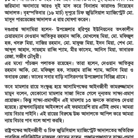
জরিমানা অনাদায়ে আরও দুই মাস করে বিনাশ্রম কারাদণ্ড দিয়েছেন
আদালত। বৃহস্পতিবার (১৬ মার্চ) দুপুরে চিফ জুডিসিয়াল ম্যাজিস্ট্রেট মো.
মাসুদ পারভেজের আদালত এ রায় ঘোষণা করেন।
দণ্ডপ্রাপ্ত আসামিরা হলেন- উপজেলার হরিপুর ইউনিয়নের তৎকালীন
চেয়ারম্যান দেওয়ান আতিকুর রহমান আকি, মোখলেছ মিয়া, মো. মফিজুল
হক, খসরু মিয়া, নাজির রহমান, মো. মাফুজ মিয়া, ইদন মিয়া, শেখ মো.
আব্দুল আহাদ, সায়হাম রাব্বি শ্যাম, মীর কাসেম, আনিস মিয়া, তাবারক
রেজা, সজীব চৌধুরী।
এর মধ্যে পাঁচজন পলাতক রয়েছেন। তারা হলেন, দেওয়ান আতিকুর
রহমান আকি, মো. মফিজুল হক, সায়হাম রাব্বি শ্যাম, আনিস মিয়া ও
তবারক রেজা। তাদের সবার বাড়ি নাসিরনগর উপজেলার বিভিন্ন গ্রামে।
তবে মামলার রায়ে সংক্ষুব্ধ হয়ে আসামিপক্ষের আইনজীবী কামরুজ্জামান
মামুন বলেন, যেকোনো মামলার সাজা দিতে গেলে নূন্যতম সাক্ষ্য-প্রমাণ
প্রয়োজন। কিন্তু সাক্ষ্য-প্রমাণহীন এই মামলায় ১৩ জনকে কারাদণ্ড দেওয়া
হয়েছে। ব্রাহ্মণবাড়িয়ার আইনঙ্গণে এই ফরমায়েশি রায় এটিই প্রথম। আমরা
ন্যায় বিচার পাইনি। এই রায়ের বিরুদ্ধে উচ্চ আদালতে আপিল করে আমরা
ন্যায় বিচার পাব বলে আশা করছি।
রাষ্ট্রপক্ষের আইনজীবী ও চিফ জুডিসিয়াল ম্যাজিস্ট্রেট আদালতের অতিরিক্ত
পাবলিক প্রসিকিউটর নাজমুল হোসেন বলেন, পুঙ্খানুপুঙ্খভাবে সাক্ষ্য-প্রমাণ