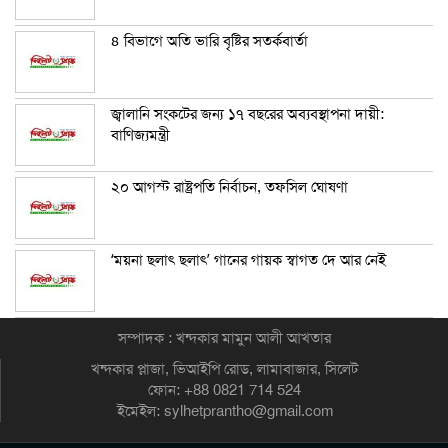
৪ বিভাগে অতি ভারি বৃষ্টির সতর্কবার্তা
জ্বালানি সংকটের জন্য ১৭ বছরের অব্যবস্থাপনা দায়ী:
বাণিজ্যমন্ত্রী
২০ আগস্ট রাষ্ট্রপতি নির্বাচন, তফসিল ঘোষণা
‘ময়না ছলাৎ ছলাৎ’ গানের গায়ক স্বাগত দে আর নেই
সম্পাদক : খন্দকার মামুন আলী আখতার
খন্দকার প্লাজা, ভিআইপি রোড, লামাবাজার, সিলেট
ফোন: +88 0821 714 524
ইমেইল: sylhetprantho@gmail.com