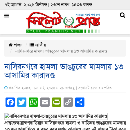
৭ই আগস্ট, ২০২৬ খ্রিস্টাব্দ | ২৩শে শ্রাবণ, ১৪৩৩ বঙ্গাব্দ
প্রচ্ছদ
জাতীয়
নাসিরনগরে হামলা-ভাঙচুরের মামলায় ১৩ আসামির কারাদণ্ড
নাসিরনগরে হামলা-ভাঙচুরের মামলায় ১৩
আসামির কারাদণ্ড
প্রকাশিত হয়েছে : ১৬ মার্চ, ২০২৩ ৪:২১ অপরাহ্ণ | সংবাদটি ১৫৬ বার পঠিত
Facebook
Twitter
WhatsApp
Email
PrintFriendly
Copy
Share
Link
প্রান্তডেস্ক:ব্রাহ্মণবাড়িয়ার নাসিরনগরে হামলা ও বাড়িঘর ভাঙচুরের মামলায়
১৩ জন আসামিকে ৪ বছর করে সশ্রম কারাদণ্ড এবং দুই হাজার টাকা করে