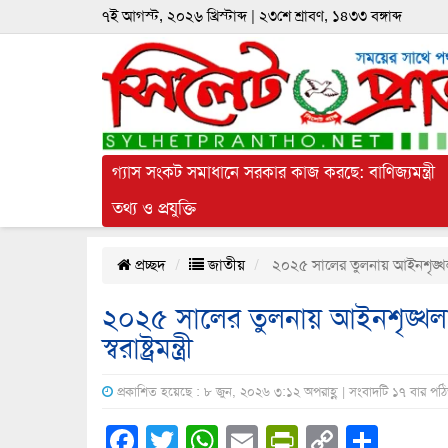
৭ই আগস্ট, ২০২৬ খ্রিস্টাব্দ | ২৩শে শ্রাবণ, ১৪৩৩ বঙ্গাব্দ
গ্যাস সংকট সমাধানে সরকার কাজ করছে: বাণিজ্যমন্ত্রী
তথ্য ও প্রযুক্তি
প্রচ্ছদ
জাতীয়
২০২৫ সালের তুলনায় আইনশৃঙ্খলা পরিস
২০২৫ সালের তুলনায় আইনশৃঙ্খলা 
স্বরাষ্ট্রমন্ত্রী
প্রকাশিত হয়েছে : ৮ জুন, ২০২৬ ৩:১২ অপরাহ্ণ | সংবাদটি ১৭ বার পঠ
Facebook
Twitter
WhatsApp
Email
PrintFrien
Copy
Shar