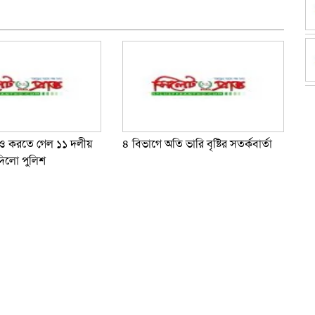
াও করতে গেল ১১ দলীয়
৪ বিভাগে অতি ভারি বৃষ্টির সতর্কবার্তা
দিলো পুলিশ