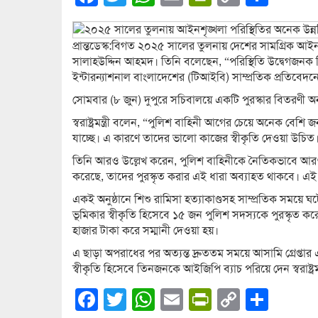
Link
প্রান্তডেস্ক:বিগত ২০২৫ সালের তুলনায় দেশের সামগ্রিক আইনশৃঙ্
সালাহউদ্দিন আহমদ। তিনি বলেছেন, “পরিস্থিতি উদ্বেগজনক কি
ইন্টারন্যাশনাল বাংলাদেশের (টিআইবি) সাম্প্রতিক প্রতিবেদ
সোমবার (৮ জুন) দুপুরে সচিবালয়ে একটি পুরস্কার বিতরণী অনুষ্
স্বরাষ্ট্রমন্ত্রী বলেন, “পুলিশ বাহিনী আগের চেয়ে অনেক বে
যাচ্ছে। এ কারণে তাদের ভালো কাজের স্বীকৃতি দেওয়া উচিত
তিনি আরও উল্লেখ করেন, পুলিশ বাহিনীকে নৈতিকভাবে আরও 
করেছে, তাদের পুরস্কৃত করার এই ধারা অব্যাহত থাকবে। এই 
একই অনুষ্ঠানে শিশু রামিসা হত্যাকাণ্ডসহ সাম্প্রতিক সময়ে ঘ
ভূমিকার স্বীকৃতি হিসেবে ১৫ জন পুলিশ সদস্যকে পুরস্কৃত করে স
হাজার টাকা করে সম্মানী দেওয়া হয়।
এ ছাড়া অপরাধের পর অত্যন্ত দ্রুততম সময়ে আসামি গ্রেপ্তার এব
স্বীকৃতি হিসেবে তিনজনকে আইজিপি ব্যাচ পরিয়ে দেন স্বরাষ্ট্র
Facebook
Twitter
WhatsApp
Email
PrintFrien
Copy
Shar