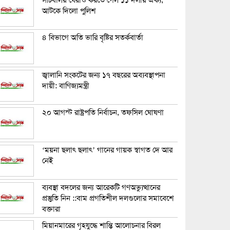
সচিবালয় ঘেরাও করতে গেল ১১ দলীয় ঐক্য,
আটকে দিলো পুলিশ
৪ বিভাগে অতি ভারি বৃষ্টির সতর্কবার্তা
জ্বালানি সংকটের জন্য ১৭ বছরের অব্যবস্থাপনা
দায়ী: বাণিজ্যমন্ত্রী
২০ আগস্ট রাষ্ট্রপতি নির্বাচন, তফসিল ঘোষণা
‘ময়না ছলাৎ ছলাৎ’ গানের গায়ক স্বাগত দে আর
নেই
ব্যবস্থা বদলের জন্য আরেকটি গণঅভ্যুত্থানের
প্রস্তুতি নিন ::বাম প্রগতিশীল দলগুলোর সমাবেশে
বক্তারা
মিয়ানমারের গৃহযুদ্ধে শান্তি আলোচনার বিরল