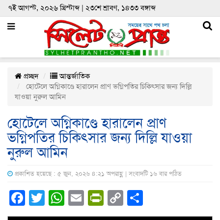
৭ই আগস্ট, ২০২৬ খ্রিস্টাব্দ | ২৩শে শ্রাবণ, ১৪৩৩ বঙ্গাব্দ
প্রচ্ছদ
আন্তর্জাতিক
হোটেলে অগ্নিকাণ্ডে হারালেন প্রাণ ভগ্নিপতির চিকিৎসার জন্য দিল্লি
যাওয়া নুরুল আমিন
হোটেলে অগ্নিকাণ্ডে হারালেন প্রাণ
ভগ্নিপতির চিকিৎসার জন্য দিল্লি যাওয়া
নুরুল আমিন
প্রকাশিত হয়েছে : ৫ জুন, ২০২৬ ৪:২১ অপরাহ্ণ | সংবাদটি ১৬ বার পঠিত
Facebook
Twitter
WhatsApp
Email
PrintFriendly
Copy
Share
Link