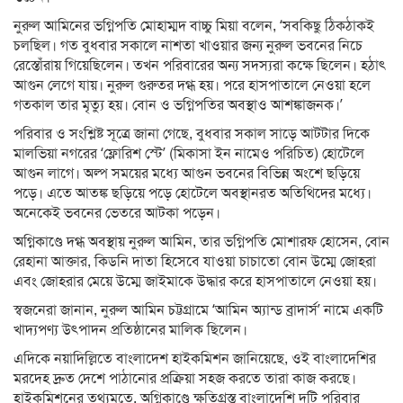
নুরুল আমিনের ভগ্নিপতি মোহাম্মদ বাচ্চু মিয়া বলেন, ‘সবকিছু ঠিকঠাকই
চলছিল। গত বুধবার সকালে নাশতা খাওয়ার জন্য নুরুল ভবনের নিচে
রেস্তোঁরায় গিয়েছিলেন। তখন পরিবারের অন্য সদস্যরা কক্ষে ছিলেন। হঠাৎ
আগুন লেগে যায়। নুরুল গুরুতর দগ্ধ হয়। পরে হাসপাতালে নেওয়া হলে
গতকাল তার মৃত্যু হয়। বোন ও ভগ্নিপতির অবস্থাও আশঙ্কাজনক।’
পরিবার ও সংশ্লিষ্ট সূত্রে জানা গেছে, বুধবার সকাল সাড়ে আটটার দিকে
মালভিয়া নগরের ‘ফ্লোরিশ স্টে’ (মিকাসা ইন নামেও পরিচিত) হোটেলে
আগুন লাগে। অল্প সময়ের মধ্যে আগুন ভবনের বিভিন্ন অংশে ছড়িয়ে
পড়ে। এতে আতঙ্ক ছড়িয়ে পড়ে হোটেলে অবস্থানরত অতিথিদের মধ্যে।
অনেকেই ভবনের ভেতরে আটকা পড়েন।
অগ্নিকাণ্ডে দগ্ধ অবস্থায় নুরুল আমিন, তার ভগ্নিপতি মোশারফ হোসেন, বোন
রেহানা আক্তার, কিডনি দাতা হিসেবে যাওয়া চাচাতো বোন উম্মে জোহরা
এবং জোহরার মেয়ে উম্মে জাইমাকে উদ্ধার করে হাসপাতালে নেওয়া হয়।
স্বজনেরা জানান, নুরুল আমিন চট্টগ্রামে ‘আমিন অ্যান্ড ব্রাদার্স’ নামে একটি
খাদ্যপণ্য উৎপাদন প্রতিষ্ঠানের মালিক ছিলেন।
এদিকে নয়াদিল্লিতে বাংলাদেশ হাইকমিশন জানিয়েছে, ওই বাংলাদেশির
মরদেহ দ্রুত দেশে পাঠানোর প্রক্রিয়া সহজ করতে তারা কাজ করছে।
হাইকমিশনের তথ্যমতে, অগ্নিকাণ্ডে ক্ষতিগ্রস্ত বাংলাদেশি দুটি পরিবার