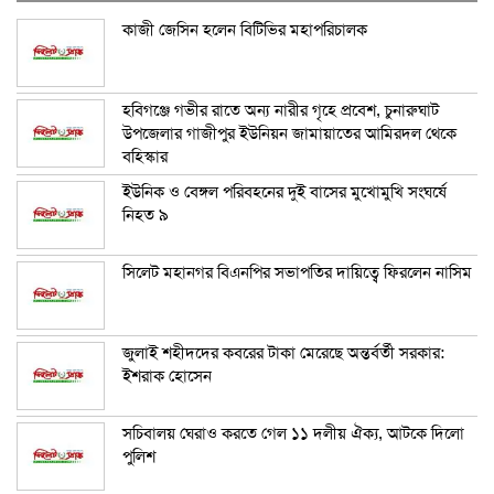
কাজী জেসিন হলেন বিটিভির মহাপরিচালক
হবিগঞ্জে গভীর রাতে অন্য নারীর গৃহে প্রবেশ, চুনারুঘাট
উপজেলার গাজীপুর ইউনিয়ন জামায়াতের আমিরদল থেকে
বহিস্কার
ইউনিক ও বেঙ্গল পরিবহনের দুই বাসের মুখোমুখি সংঘর্ষে
নিহত ৯
সিলেট মহানগর বিএনপির সভাপতির দায়িত্বে ফিরলেন নাসিম
জুলাই শহীদদের কবরের টাকা মেরেছে অন্তর্বর্তী সরকার:
ইশরাক হোসেন
সচিবালয় ঘেরাও করতে গেল ১১ দলীয় ঐক্য, আটকে দিলো
পুলিশ