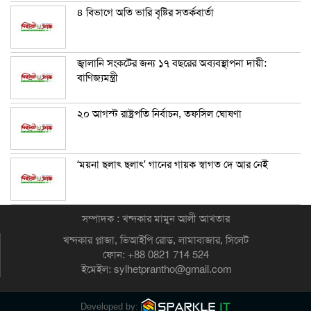
৪ বিভাগে অতি ভারি বৃষ্টির সতর্কবার্তা
জ্বালানি সংকটের জন্য ১৭ বছরের অব্যবস্থাপনা দায়ী:
বাণিজ্যমন্ত্রী
২০ আগস্ট রাষ্ট্রপতি নির্বাচন, তফসিল ঘোষণা
‘ময়না ছলাৎ ছলাৎ’ গানের গায়ক স্বাগত দে আর নেই
সম্পাদক : খন্দকার মামুন আলী আখতার
খন্দকার প্লাজা, ভিআইপি রোড, লামাবাজার, সিলেট
ফোন: +88 0821 714 524
ইমেইল: sylhetprantho@gmail.com
Developed by: