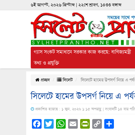
৬ই আগস্ট, ২০২৬ খ্রিস্টাব্দ | ২২শে শ্রাবণ, ১৪৩৩ বঙ্গাব্দ
গ্যাস সংকট সমাধানে সরকার কাজ করছে: বাণিজ্যমন্ত্রী
তথ্য ও প্রযুক্তি
প্রচ্ছদ
সিলেট
সিলেটে হামের উপসর্গ নিয়ে এ পর্যন
সিলেটে হামের উপসর্গ নিয়ে এ পর্যন
প্রকাশিত হয়েছে : ১ জুন, ২০২৬ ১:১৫ অপরাহ্ণ | সংবাদটি ১৪ বার পঠ
Facebook
Twitter
WhatsApp
Email
PrintFrien
Copy
Shar
Link