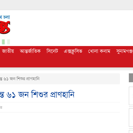
জাতীয়
আন্তর্জাতিক
সিলেট
এক্সক্লুসিভ
খোলা কলাম
সুনামগঞ্জ
্ত ৬১ জন শিশুর প্রাণহানি
্ত ৬১ জন শিশুর প্রাণহানি
িত
dly
e