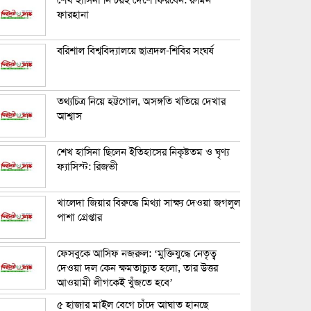
শেখ হাসিনা নিশ্চয়ই দেশে ফিরবেন: রুমিন
ফারহানা
বরিশাল বিশ্ববিদ্যালয়ে ছাত্রদল-শিবির সংঘর্ষ
তথ্যচিত্র নিয়ে হট্টগোল, অসঙ্গতি খতিয়ে দেখার
আশ্বাস
শেখ হাসিনা ছিলেন ইতিহাসের নিকৃষ্টতম ও ঘৃণ্য
ফ্যাসিস্ট: রিজভী
খালেদা জিয়ার বিরুদ্ধে মিথ্যা সাক্ষ্য দেওয়া জগলুল
পাশা গ্রেপ্তার
ফেসবুকে আসিফ নজরুল: ‘মুক্তিযুদ্ধে নেতৃত্ব
দেওয়া দল কেন ক্ষমতাচ্যুত হলো, তার উত্তর
আওয়ামী লীগকেই খুঁজতে হবে’
৫ হাজার মাইল বেগে চাঁদে আঘাত হানছে