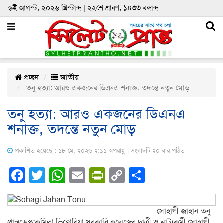
৬ই আগস্ট, ২০২৬ খ্রিস্টাব্দ | ২২শে শ্রাবণ, ১৪৩৩ বঙ্গাব্দ
প্রচ্ছদ
জাতীয়
তনু হত্যা: আরও একজনের ডিএনএ শনাক্ত, তদন্তে নতুন মোড়
তনু হত্যা: আরও একজনের ডিএনএ
শনাক্ত, তদন্তে নতুন মোড়
প্রকাশিত হয়েছে : ১৮ মে, ২০২৬ ২:১১ অপরাহ্ণ | সংবাদটি ২০ বার পঠিত
Facebook
Twitter
WhatsApp
Email
PrintFriendly
Copy
Share
Link
সোহাগী জাহান তনু
প্রান্তডেস্ক:কুমিল্লা ভিক্টোরিয়া সরকারি কলেজের ছাত্রী ও নাট্যকর্মী সোহাগী