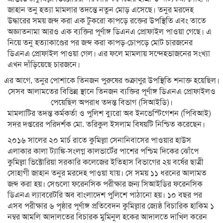
জাহান তনু হত্যা মামলার তদন্তে নতুন মোড় এসেছে। তনুর মরদেহ
উদ্ধারের সময় জব্দ করা এক টুকরো কাপড়ে রক্তের উপস্থিতি এবং তাতে
অজ্ঞাতনামা আরও এক ব্যক্তির পূর্ণাঙ্গ ডিএনএ প্রোফাইল পাওয়া গেছে। এ
নিয়ে তনু হত্যাকাণ্ডের পর জব্দ করা কাপড়-চোপড়ে মোট চারজনের
ডিএনএ প্রোফাইল পাওয়া গেল। এর ফলে মামলায় সন্দেহভাজনের সংখ্যা
এখন দাঁড়িয়েছে চারজনে।
এর আগে, তনুর পোশাকে তিনজন পুরুষের শুক্রাণুর উপস্থিতি শনাক্ত হয়েছিল।
সেসব আলামতের বিভিন্ন স্থানে তিনজন ব্যক্তির পূর্ণাঙ্গ ডিএনএ প্রোফাইলও
পেয়েছিল অপরাধ তদন্ত বিভাগ (সিআইডি)।
মামলাটির তদন্ত কর্মকর্তা ও পুলিশ ব্যুরো অব ইনভেস্টিগেশন (পিবিআই)
সদর দপ্তরের পরিদর্শক মো. তরিকুল ইসলাম বিষয়টি নিশ্চিত করেছেন।
২০১৬ সালের ২০ মার্চ রাতে কুমিল্লা সেনানিবাসের পাওয়ার হাউস
এলাকার কালা ট্যাঙ্কি-সংলগ্ন কালভার্টের পাশের পশ্চিম দিকের ঝোঁপে
কুমিল্লা ভিক্টোরিয়া সরকারি কলেজের ইতিহাস বিভাগের ২য় বর্ষের ছাত্রী
সোহাগী জাহান তনুর মরদেহ পাওয়া যায়। সে সময় ১১ ধরনের আলামত
জব্দ করা হয়। সেগুলো ফরেনসিক পরীক্ষার জন্য সিআইডির ফরেনসিক
ডিএনএ ল্যাবরেটরি অব বাংলাদেশ পুলিশে পাঠানো হয়। ১০ বছর পর
এসব পরীক্ষার ৬ পৃষ্ঠার পূর্ণাঙ্গ প্রতিবেদন কুমিল্লার জ্যেষ্ঠ বিচারিক হাকিম ১
নম্বর আমলি আদালতের বিচারক মুমিনুল হকের আদালতে দাখিল করেন