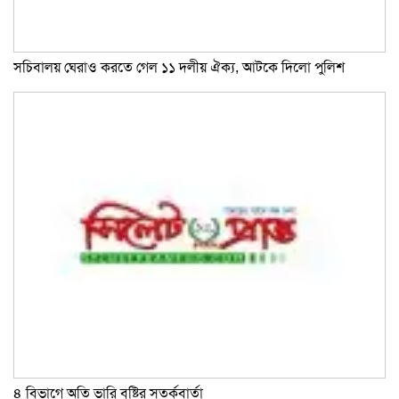
সচিবালয় ঘেরাও করতে গেল ১১ দলীয় ঐক্য, আটকে দিলো পুলিশ
৪ বিভাগে অতি ভারি বৃষ্টির সতর্কবার্তা