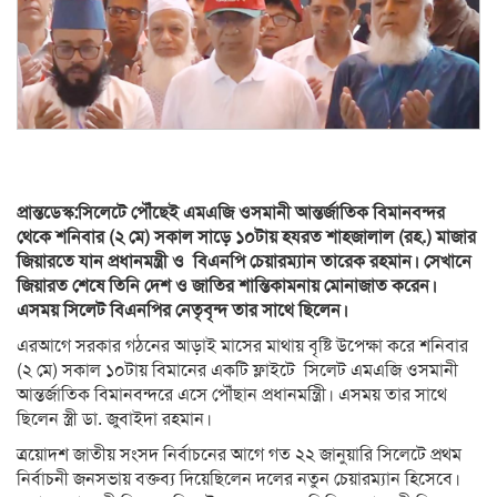
প্রান্তডেস্ক:সিলেটে পৌঁছেই এমএজি ওসমানী আন্তর্জাতিক বিমানবন্দর
থেকে শনিবার (২ মে) সকাল সাড়ে ১০টায় হযরত শাহজালাল (রহ.) মাজার
জিয়ারতে যান প্রধানমন্ত্রী ও বিএনপি চেয়ারম্যান তারেক রহমান। সেখানে
জিয়ারত শেষে তিনি দেশ ও জাতির শান্তিকামনায় মোনাজাত করেন।
এসময় সিলেট বিএনপির নেতৃবৃন্দ তার সাথে ছিলেন।
এরআগে সরকার গঠনের আড়াই মাসের মাথায় বৃষ্টি উপেক্ষা করে শনিবার
(২ মে) সকাল ১০টায় বিমানের একটি ফ্লাইটে সিলেট এমএজি ওসমানী
আন্তর্জাতিক বিমানবন্দরে এসে পৌঁছান প্রধানমন্ত্রীি। এসময় তার সাথে
ছিলেন স্ত্রী ডা. জুবাইদা রহমান।
ত্রয়োদশ জাতীয় সংসদ নির্বাচনের আগে গত ২২ জানুয়ারি সিলেটে প্রথম
নির্বাচনী জনসভায় বক্তব্য দিয়েছিলেন দলের নতুন চেয়ারম্যান হিসেবে।