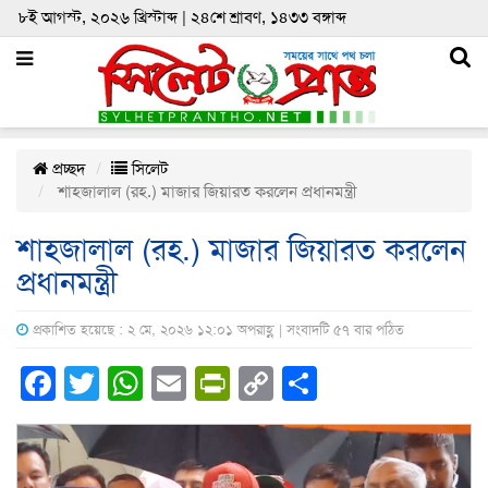
৮ই আগস্ট, ২০২৬ খ্রিস্টাব্দ | ২৪শে শ্রাবণ, ১৪৩৩ বঙ্গাব্দ
প্রচ্ছদ
সিলেট
শাহজালাল (রহ.) মাজার জিয়ারত করলেন প্রধানমন্ত্রী
শাহজালাল (রহ.) মাজার জিয়ারত করলেন
প্রধানমন্ত্রী
প্রকাশিত হয়েছে : ২ মে, ২০২৬ ১২:০১ অপরাহ্ণ | সংবাদটি ৫৭ বার পঠিত
Facebook
Twitter
WhatsApp
Email
PrintFriendly
Copy
Share
Link