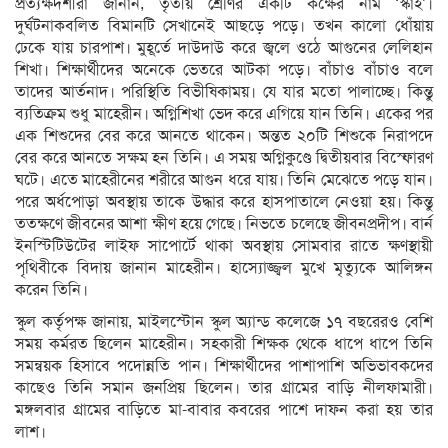
প্রত্যক্ষদর্শীরা জানান, তৃতীয় শ্রেণির একটি কক্ষের নাম ‘স্কাই’।
দুর্ঘটনাকবলিত বিমানটি সেখানেই আছড়ে পড়ে। তখন কালো ধোঁয়ায়
ঢেকে যায় চারপাশ। মুহূর্তে দাউদাউ করে জ্বলে ওঠে আগুনের লেলিহান
শিখা। শিক্ষার্থীদের অনেকে ভেতরে আটকা পড়ে। বাঁচাও বাঁচাও বলে
তাদের আর্তনাদ। পরিস্থিতি বিভীষিকাময়। যে যার মতো পালাচ্ছে। কিন্তু
ব্যতিক্রম শুধু মাহেরীন। অগ্নিশিখা ভেদ করে এগিয়ে যান তিনি। একের পর
এক শিশুদের বের করে আনতে থাকেন। অন্তত ২০টি শিশুকে নিরাপদে
বের করে আনতে সক্ষম হন তিনি। এ সময় অগ্নিকুণ্ডে দ্বিতীয়বার বিস্ফোরণ
ঘটে। এতে মাহেরীনের শরীরে আগুন ধরে যায়। তিনি মেঝেতে পড়ে যান।
পরে অর্ধপোড়া অবস্থায় তাকে উদ্ধার করে হাসপাতালে নেওয়া হয়। কিন্তু
ততক্ষণে জীবনের আশা ক্ষীণ হয়ে গেছে। নিভতে চলেছে জীবনপ্রদীপ। বার্ন
ইনস্টিটিউটের লাইফ সাপোর্টে থাকা অবস্থায় সোমবার রাতে ক্ষণস্থায়ী
পৃথিবীকে বিদায় জানান মাহেরীন। হাস্যোজ্জ্বল মুখে মৃত্যুকে আলিঙ্গন
করেন তিনি।
স্কুল কর্তৃপক্ষ জানায়, মাইলস্টোন স্কুল অ্যান্ড কলেজে ১৭ বছরেরও বেশি
সময় কর্মরত ছিলেন মাহেরীন। সহকারী শিক্ষক থেকে ধাপে ধাপে তিনি
সমন্বয়ক হিসাবে পদোন্নতি পান। শিক্ষার্থীদের পাশাপাশি অভিভাবকদের
কাছেও তিনি সমান জনপ্রিয় ছিলেন। তার গ্রামের বাড়ি নীলফামারী।
মঙ্গলবার গ্রামের বাড়িতে মা-বাবার কবরের পাশে দাফন করা হয় তার
লাশ।