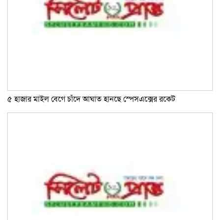
৫ হাজার মাইল বেগে চাঁদে আঘাত হানছে স্পেসএক্সের রকেট