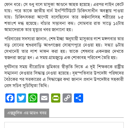
ফোন ধরে। সে শুধু বলে মাসুকা আগুনে আহত হয়েছে। এরপর লাইন কেটে
যায়। পরে তাকে জাতীয় বার্ন ইনস্টিটিউটে চিকিৎসাধীন অবস্থায় পাওয়া
যায়। চিকিৎসকরা আগেই বলেছিলেন তার কণ্ঠনালিসহ শরীরের ৮৫
শতাংশ দগ্ধ হয়েছে। বাঁচার সম্ভাবনা কম। সোমবার রাত সাড়ে ১২টায়
আমাদেরকে তার মৃত্যুর খবর জানানো হয়।
পরিবারের সদস্যরা জানান, শেষ ইচ্ছা অনুযায়ী মাসুকার লাশ মঙ্গলবার তার
বড় বোনের শ্বশুরবাড়ি আশুগঞ্জের সোহাগপুরে নেওয়া হয়। সন্ধ্যা ৬টায়
সেখানেই তার লাশ দাফন করা হয়। তাকে শেষবার একনজর দেখতে
স্বজনরা জড়ো হন। এ সময় গ্রামজুড়ে এক শোকাবহ পরিবেশ তৈরি হয়।
দুর্ঘটনার সময় বীরোচিত ভূমিকার স্বীকৃতি দিতে এ দুই শিক্ষককে রাষ্ট্রীয়
সম্মাননা দেওয়ার সিদ্ধান্ত নেওয়া হয়েছে। বৃহস্পতিবার উপদেষ্টা পরিষদের
বৈঠকের পর সরকারের এ সিদ্ধান্তের কথা জানান প্রধান উপদেষ্টার সহকারী
প্রেস সচিব সুচিস্মিতা তিথি।
Facebook
Twitter
WhatsApp
Email
PrintFriendly
Copy
Share
Link
এক্সক্লুসিভ এর আরও খবর