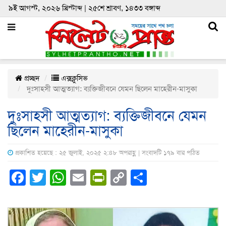
৯ই আগস্ট, ২০২৬ খ্রিস্টাব্দ | ২৫শে শ্রাবণ, ১৪৩৩ বঙ্গাব্দ
প্রচ্ছদ
এক্সক্লুসিভ
দুঃসাহসী আত্মত্যাগ: ব্যক্তিজীবনে যেমন ছিলেন মাহেরীন-মাসুকা
দুঃসাহসী আত্মত্যাগ: ব্যক্তিজীবনে যেমন
ছিলেন মাহেরীন-মাসুকা
প্রকাশিত হয়েছে : ২৫ জুলাই, ২০২৫ ২:৪৮ অপরাহ্ণ | সংবাদটি ১৭৯ বার পঠিত
Facebook
Twitter
WhatsApp
Email
PrintFriendly
Copy
Share
Link