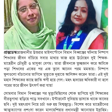
প্রান্তডেস্ক:
রাজধানীর উত্তরার মাইলস্টোনে বিমান বিধ্বস্তের ঘটনায় নিষ্পাপ
শিশুদের জীবন বাঁচিয়ে সবার মাথার তাজ হয়ে উঠেছেন দুই শিক্ষক-
মাহেরীন চৌধুরী ও মাসুকা বেগম। তারা জীবনকে তুচ্ছজ্ঞান করে আটকে
পড়া শিশুদের একের পর এক তুলে আনেন পরম মমতায়। নিষ্পাপ
ফুলগুলো বাঁচানোর তাগিদে মৃত্যুকে দুহাতে আলিঙ্গন করেন তারা। এই দুই
মহান শিক্ষকের কাছে জাতি ঋণী হয়ে গেল। মহৎ হৃদয়ের অধিকারী না হলে
পরের তরে জীবন উৎসর্গ করা যায়!
সোমবার বিমান বিধ্বস্তের পর মৃত্যুমিছিলের শোক ছাপিয়ে দুই শিক্ষকের
বীরত্বগাথা ছড়িয়ে পড়ে সবখানে। ইন্টারনেট দুনিয়ায় ভাসতে থাকে তাদের
ছবি। দুই মহৎপ্রাণ নিয়ে চর্চা শুরু হয় বিশ্বজুড়ে। বিশেষ করে মাহেরীনের
আত্মত্যাগের প্রশংসা করেন মালয়েশিয়ার প্রধানমন্ত্রী আনোয়ার ইব্রাহিম।