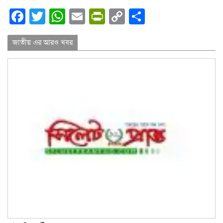
Facebook
Twitter
WhatsApp
Email
PrintFriendly
Copy
Share
Link
জাতীয় এর আরও খবর