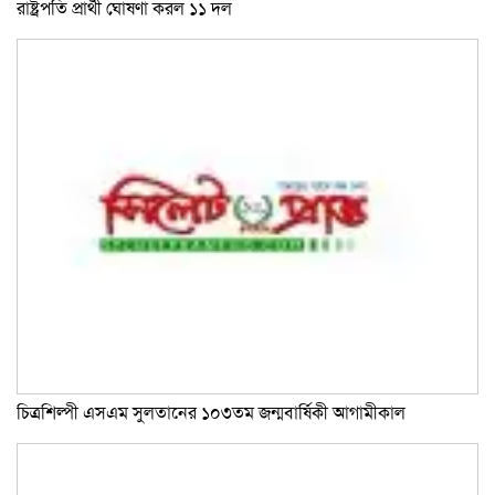
রাষ্ট্রপতি প্রার্থী ঘোষণা করল ১১ দল
চিত্রশিল্পী এসএম সুলতানের ১০৩তম জন্মবার্ষিকী আগামীকাল