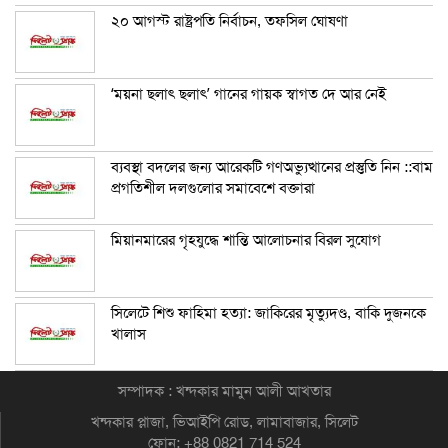
২০ আগস্ট রাষ্ট্রপতি নির্বাচন, তফসিল ঘোষণা
‘ময়না ছলাৎ ছলাৎ’ গানের গায়ক স্বাগত দে আর নেই
ব্যবস্থা বদলের জন্য আরেকটি গণঅভ্যুত্থানের প্রস্তুতি নিন ::বাম
প্রগতিশীল দলগুলোর সমাবেশে বক্তারা
মিয়ানমারের গৃহযুদ্ধে শান্তি আলোচনার বিরল সুযোগ
সিলেটে শিশু ফাহিমা হত্যা: জাকিরের মৃত্যুদণ্ড, বাকি দুজনকে
খালাস
সম্পাদক : খন্দকার মামুন আলী আখতার
খন্দকার প্লাজা, ভিআইপি রোড, লামাবাজার, সিলেট
ফোন: +88 0821 714 524