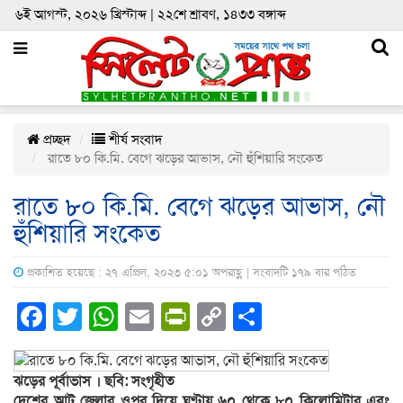
৬ই আগস্ট, ২০২৬ খ্রিস্টাব্দ | ২২শে শ্রাবণ, ১৪৩৩ বঙ্গাব্দ
প্রচ্ছদ
শীর্ষ সংবাদ
রাতে ৮০ কি.মি. বেগে ঝড়ের আভাস, নৌ হুঁশিয়ারি সংকেত
রাতে ৮০ কি.মি. বেগে ঝড়ের আভাস, নৌ
হুঁশিয়ারি সংকেত
প্রকাশিত হয়েছে : ২৭ এপ্রিল, ২০২৩ ৫:০১ অপরাহ্ণ | সংবাদটি ১৭৯ বার পঠিত
Facebook
Twitter
WhatsApp
Email
PrintFriendly
Copy
Share
Link
ঝড়ের পূর্বাভাস । ছবি: সংগৃহীত
দেশের আট জেলার ওপর দিয়ে ঘণ্টায় ৬০ থেকে ৮০ কিলোমিটার এবং