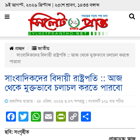
৯ই আগস্ট, ২০২৬ খ্রিস্টাব্দ | ২৫শে শ্রাবণ, ১৪৩৩ বঙ্গাব্দ
প্রচ্ছদ
জাতীয়
সাংবাদিকদের বিদায়ী রাষ্ট্রপতি :: আজ থেকে মুক্তভাবে চলাচল করতে
পারবো
সাংবাদিকদের বিদায়ী রাষ্ট্রপতি :: আজ
থেকে মুক্তভাবে চলাচল করতে পারবো
প্রকাশিত হয়েছে : ২৪ এপ্রিল, ২০২৩ ৩:৪৭ অপরাহ্ণ | সংবাদটি ১২১ বার পঠিত
Facebook
Twitter
WhatsApp
Email
PrintFriendly
Copy
Share
Link
ছবি: সংগৃহীত
প্রান্তডেস্ক: আজ