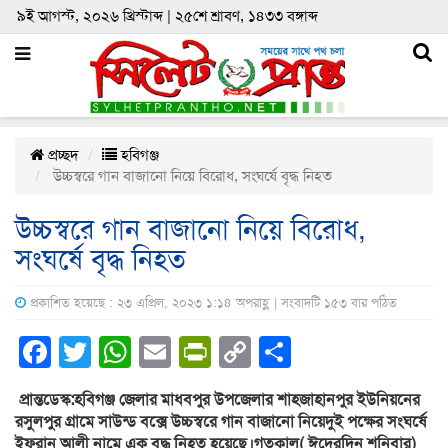
৯ই আগস্ট, ২০২৬ খ্রিস্টাব্দ | ২৫শে শ্রাবণ, ১৪৩৩ বঙ্গাব্দ
প্রচ্ছদ
হবিগঞ্জ
উচ্চস্বরে গান বাজানো নিয়ে বিরোধ, সংঘর্ষে বৃদ্ধ নিহত
উচ্চস্বরে গান বাজানো নিয়ে বিরোধ,
সংঘর্ষে বৃদ্ধ নিহত
প্রকাশিত হয়েছে : ২৩ এপ্রিল, ২০২৩ ১:১৪ অপরাহ্ণ | সংবাদটি ১৫৩ বার পঠিত
Facebook
Twitter
WhatsApp
Email
PrintFriendly
Copy
Share
Link
প্রান্তডেস্ক:হবিগঞ্জ জেলার মাধবপুর উপজেলার শাহজাহানপুর ইউনিয়নের
রসুলপুর গ্রামে সাউন্ড বক্সে উচ্চস্বরে গান বাজানো নিয়েদুই পক্ষের সংঘর্ষে
ইফরান আলী নামে এক বৃদ্ধ নিহত হয়েছে।গতকাল( ঈদেরদিন শনিবার)