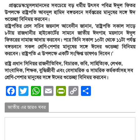
প্রান্তডেস্ক:মুসলমানদের সবচেয়ে বড় ধর্মীয় উৎসব পবিত্র ঈদুল ফিতর
উপলক্ষে রাষ্ট্রপতি আবদুল হামিদ বঙ্গভবনে সর্বস্তরের মানুষের সঙ্গে ঈদ
শুভেচ্ছা বিনিময় করবেন।
রাষ্ট্রপতির প্রেস সচিব জয়নাল আবেদীন জানান, ‘রাষ্ট্রপতি সকাল সাড়ে
৮টায় রাজধানীর হাইকোর্টের সামনে জাতীয় ঈদগাহ ময়দানে ঈদুল
ফিতরের নামাজ আদায় করবেন। পরে তিনি সকাল ১০টা থেকে ১১টা পর্যন্ত
বঙ্গভবনে সকল শ্রেণি-পেশার মানুষের সঙ্গে ঈদের শুভেচ্ছা বিনিময়
করবেন। রাষ্ট্রপতি এ উপলক্ষে একটি সংক্ষিপ্ত ভাষণও দিবেন।’
রাষ্ট্র প্রধান সিনিয়র রাজনীতিবিদ, বিচারক, কবি, সাহিত্যিক, লেখক,
সাংবাদিক, শিক্ষক, বুদ্ধিজীবী এবং বেসামরিক ও সামরিক কর্মকর্তাসহ সব
শ্রেণি-পেশার মানুষের সঙ্গে ঈদের শুভেচ্ছা বিনিময় করবেন।
Facebook
Twitter
WhatsApp
Email
PrintFriendly
Copy
Share
Link
জাতীয় এর আরও খবর