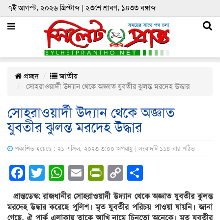
৭ই আগস্ট, ২০২৬ খ্রিস্টাব্দ | ২৩শে শ্রাবণ, ১৪৩৩ বঙ্গাব্দ
প্রচ্ছদ
জাতীয়
সোহরাওয়ার্দী উদ্যান থেকে অজ্ঞাত যুবতীর ঝুলন্ত মরদেহ উদ্ধার
সোহরাওয়ার্দী উদ্যান থেকে অজ্ঞাত
যুবতীর ঝুলন্ত মরদেহ উদ্ধার
প্রকাশিত হয়েছে : ২১ এপ্রিল, ২০২৩ ৩:০০ অপরাহ্ণ | সংবাদটি ১১৪ বার পঠিত
Facebook
Twitter
WhatsApp
Email
PrintFriendly
Copy
Share
Link
প্রান্তডেস্ক: রাজধানীর সোহরাওয়ার্দী উদ্যান থেকে অজ্ঞাত যুবতীর ঝুলন্ত
মরদেহ উদ্ধার করেছে পুলিশ। মৃত যুবতীর পরিচয় পাওয়া যায়নি। জানা
গেছে, ঐ পার্ক এলাকায় তাকে আখি নামে চিনতো অনেকে। মৃত যুবতীর