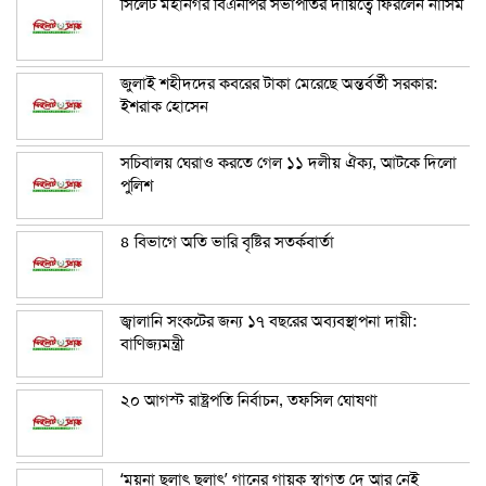
সিলেট মহানগর বিএনপির সভাপতির দায়িত্বে ফিরলেন নাসিম
জুলাই শহীদদের কবরের টাকা মেরেছে অন্তর্বর্তী সরকার:
ইশরাক হোসেন
সচিবালয় ঘেরাও করতে গেল ১১ দলীয় ঐক্য, আটকে দিলো
পুলিশ
৪ বিভাগে অতি ভারি বৃষ্টির সতর্কবার্তা
জ্বালানি সংকটের জন্য ১৭ বছরের অব্যবস্থাপনা দায়ী:
বাণিজ্যমন্ত্রী
২০ আগস্ট রাষ্ট্রপতি নির্বাচন, তফসিল ঘোষণা
‘ময়না ছলাৎ ছলাৎ’ গানের গায়ক স্বাগত দে আর নেই