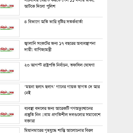
সচিবালয় ঘেরাও করতে গেল ১১ দলীয় ঐক্য,
আটকে দিলো পুলিশ
৪ বিভাগে অতি ভারি বৃষ্টির সতর্কবার্তা
জ্বালানি সংকটের জন্য ১৭ বছরের অব্যবস্থাপনা
দায়ী: বাণিজ্যমন্ত্রী
২০ আগস্ট রাষ্ট্রপতি নির্বাচন, তফসিল ঘোষণা
‘ময়না ছলাৎ ছলাৎ’ গানের গায়ক স্বাগত দে আর
নেই
ব্যবস্থা বদলের জন্য আরেকটি গণঅভ্যুত্থানের
প্রস্তুতি নিন ::বাম প্রগতিশীল দলগুলোর সমাবেশে
বক্তারা
মিয়ানমারের গৃহযুদ্ধে শান্তি আলোচনার বিরল