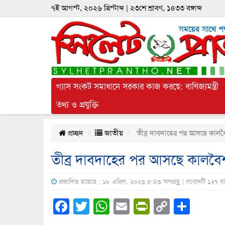
৭ই আগস্ট, ২০২৬ খ্রিস্টাব্দ | ২৩শে শ্রাবণ, ১৪৩৩ বঙ্গাব্দ
গ্যাস সংকট সমাধানে সরকার কাজ করছে: বাণিজ্যমন্ত্রী
তথ্য ও প্রযুক্তি
প্রচ্ছদ
জাতীয়
তীব্র দাবদাহের পর আসছে কালবৈশ
তীব্র দাবদাহের পর আসছে কালবৈশা
প্রকাশিত হয়েছে : ১৮ এপ্রিল, ২০২৩ ৫:৪৩ অপরাহ্ণ | সংবাদটি ১২৭ ব
Facebook
Twitter
WhatsApp
Email
PrintFrien
Copy
Shar
Link