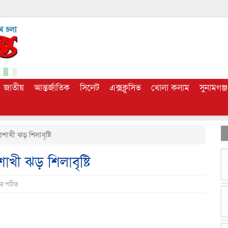
জাতীয়
আন্তর্জাতিক
সিলেট
এক্সক্লুসিভ
খোলা কলাম
সুনামগঞ্জ
াখী ঝড় শিলাবৃষ্টি
খী ঝড় শিলাবৃষ্টি
ার পঠিত
dly
e