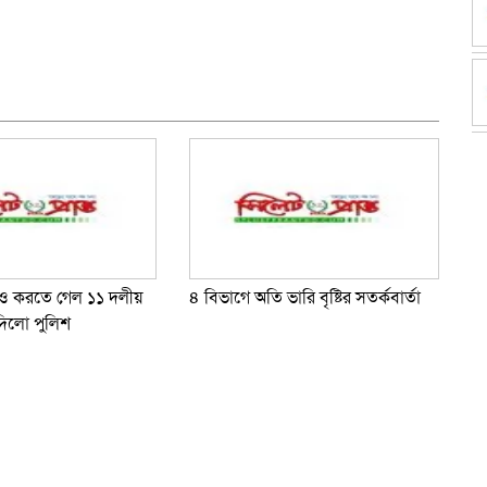
dly
e
াও করতে গেল ১১ দলীয়
৪ বিভাগে অতি ভারি বৃষ্টির সতর্কবার্তা
দিলো পুলিশ