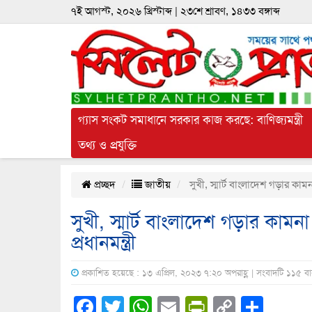
৭ই আগস্ট, ২০২৬ খ্রিস্টাব্দ | ২৩শে শ্রাবণ, ১৪৩৩ বঙ্গাব্দ
গ্যাস সংকট সমাধানে সরকার কাজ করছে: বাণিজ্যমন্ত্রী
তথ্য ও প্রযুক্তি
প্রচ্ছদ
জাতীয়
সুখী, স্মার্ট বাংলাদেশ গড়ার কামনা
সুখী, স্মার্ট বাংলাদেশ গড়ার কামন
প্রধানমন্ত্রী
প্রকাশিত হয়েছে : ১৩ এপ্রিল, ২০২৩ ৭:২০ অপরাহ্ণ | সংবাদটি ১১৫ ব
Facebook
Twitter
WhatsApp
Email
PrintFrien
Copy
Shar