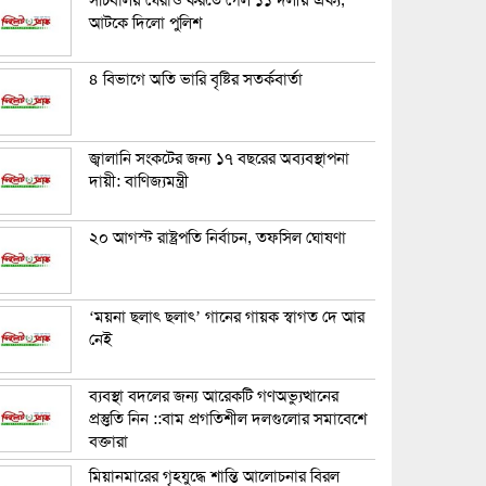
সচিবালয় ঘেরাও করতে গেল ১১ দলীয় ঐক্য,
আটকে দিলো পুলিশ
৪ বিভাগে অতি ভারি বৃষ্টির সতর্কবার্তা
জ্বালানি সংকটের জন্য ১৭ বছরের অব্যবস্থাপনা
দায়ী: বাণিজ্যমন্ত্রী
২০ আগস্ট রাষ্ট্রপতি নির্বাচন, তফসিল ঘোষণা
‘ময়না ছলাৎ ছলাৎ’ গানের গায়ক স্বাগত দে আর
নেই
ব্যবস্থা বদলের জন্য আরেকটি গণঅভ্যুত্থানের
প্রস্তুতি নিন ::বাম প্রগতিশীল দলগুলোর সমাবেশে
বক্তারা
মিয়ানমারের গৃহযুদ্ধে শান্তি আলোচনার বিরল