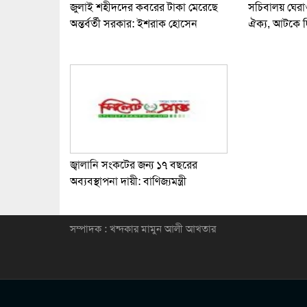
জুলাই শহীদদের কবরের টাকা মেরেছে
সচিবালয় ঘের
অন্তর্বর্তী সরকার: ইশরাক হোসেন
ঐক্য, আটকে 
জ্বালানি সংকটের জন্য ১৭ বছরের
অব্যবস্থাপনা দায়ী: বাণিজ্যমন্ত্রী
সম্পাদক : খন্দকার মামুন আলী আখতার