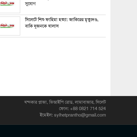
সুযোগ
সিলেটে শিশু ফাহিমা হত্যা: জাকিরের মৃত্যুদণ্ড,
বাকি দুজনকে খালাস
খন্দকার প্লাজা, ভিআইপি রোড, লামাবাজার, সিলেট
ফোন: +88 0821 714 524
ইমেইল: sylhetprantho@gmail.com