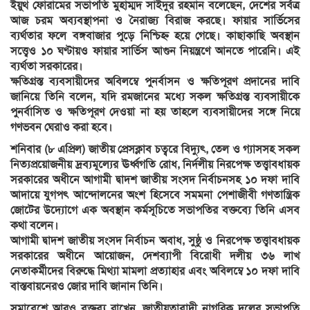
ইয়ুথ ফোরামের সভাপতি মুহাম্মদ সাইদুর রহমান বলেছেন, দেশের সর্বত্র
আজ চরম অব্যবস্থাপনা ও নৈরাজ্য বিরাজ করছে। ফায়ার সার্ভিসের
ব্যর্থতার ফলে বঙ্গবাজার পুড়ে নিশ্চিহ্ন হয়ে গেছে। কাছাকাছি অবস্থান
সত্ত্বেও ১০ ঘণ্টায়ও ফায়ার সার্ভিস আগুন নিয়ন্ত্রণে আনতে পারেনি। এই
ব্যর্থতা সরকারের।
ক্ষতিগ্রস্ত ব্যবসায়ীদের অবিলম্বে পুনর্বাসন ও ক্ষতিপূরণ প্রদানের দাবি
জানিয়ে তিনি বলেন, যদি রমজানের মধ্যে সকল ক্ষতিগ্রস্ত ব্যবসায়ীকে
পুনর্বাসিত ও ক্ষতিপূরণ দেওয়া না হয় তাহলে ব্যবসায়ীদের সঙ্গে নিয়ে
গণভবন ঘেরাও করা হবে।
শনিবার (৮ এপ্রিল) জাতীয় প্রেসক্লাব চত্বরে বিদ্যুৎ, তেল ও গ্যাসসহ সকল
নিত্যপ্রয়োজনীয় দ্রব্যমূল্যের ঊর্ধ্বগতি রোধ, নির্দলীয় নিরপেক্ষ তত্ত্বাবধায়ক
সরকারের অধীনে আগামী দ্বাদশ জাতীয় সংসদ নির্বাচনসহ ১০ দফা দাবি
আদায়ে যুগপৎ আন্দোলনের অংশ হিসেবে সমমনা পেশাজীবী গণতান্ত্রিক
জোটের উদ্যোগে এক অবস্থান কর্মসূচিতে সভাপতির বক্তব্যে তিনি এসব
কথা বলেন।
আগামী দ্বাদশ জাতীয় সংসদ নির্বাচন অবাধ, সুষ্ঠু ও নিরপেক্ষ তত্ত্বাবধায়ক
সরকারের অধীনে আয়োজন, দেশব্যাপী বিরোধী দলীয় ৩৬ লাখ
নেতাকর্মীদের বিরুদ্ধে মিথ্যা মামলা প্রত্যাহার এবং অবিলম্বে ১০ দফা দাবি
বাস্তবায়নেরও জোর দাবি জানান তিনি।
সমাবেশে আরও বক্তব্য রাখেন, জাতীয়তাবাদী নাগরিক দলের সভাপতি