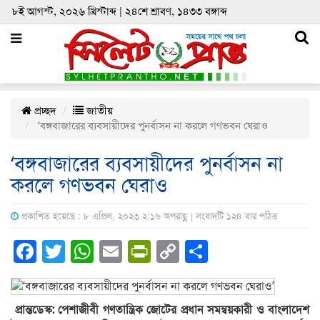
৮ই আগস্ট, ২০২৬ খ্রিস্টাব্দ | ২৪শে শ্রাবণ, ১৪৩৩ বঙ্গাব্দ
প্রচ্ছদ
জাতীয়
‘বঙ্গবাজারের ব্যবসায়ীদের পুনর্বাসন না করলে গণভবন ঘেরাও
‘বঙ্গবাজারের ব্যবসায়ীদের পুনর্বাসন না
করলে গণভবন ঘেরাও
প্রকাশিত হয়েছে : ৮ এপ্রিল, ২০২৩ ২:১৬ অপরাহ্ণ | সংবাদটি ১২৪ বার পঠিত
Facebook
Twitter
WhatsApp
Email
PrintFriendly
Copy
Share
Link
প্রান্তডেস্ক: পেশাজীবী গণতান্ত্রিক জোটের প্রধান সমন্বয়কারী ও বাংলাদেশ