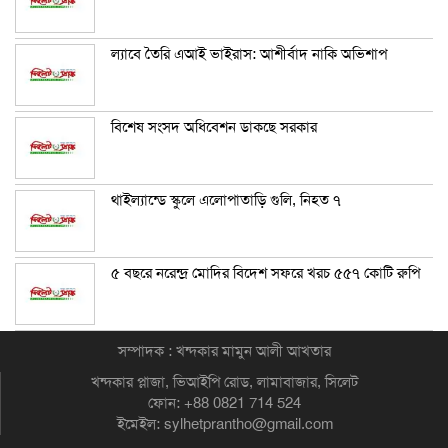
ল্যাবে তৈরি এআই ভাইরাস: আশীর্বাদ নাকি অভিশাপ
বিশেষ সংসদ অধিবেশন ডাকছে সরকার
থাইল্যান্ডে স্কুলে এলোপাতাড়ি গুলি, নিহত ৭
৫ বছরে নরেন্দ্র মোদির বিদেশ সফরে খরচ ৫৫৭ কোটি রুপি
সম্পাদক : খন্দকার মামুন আলী আখতার
খন্দকার প্লাজা, ভিআইপি রোড, লামাবাজার, সিলেট
ফোন: +88 0821 714 524
ইমেইল: sylhetprantho@gmail.com