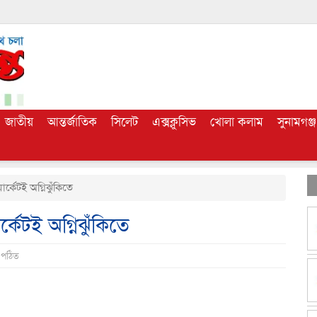
জাতীয়
আন্তর্জাতিক
সিলেট
এক্সক্লুসিভ
খোলা কলাম
সুনামগঞ্জ
র্কেটই অগ্নিঝুঁকিতে
্কেটই অগ্নিঝুঁকিতে
 পঠিত
dly
e