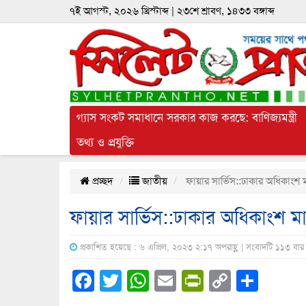
৭ই আগস্ট, ২০২৬ খ্রিস্টাব্দ | ২৩শে শ্রাবণ, ১৪৩৩ বঙ্গাব্দ
গ্যাস সংকট সমাধানে সরকার কাজ করছে: বাণিজ্যমন্ত্রী
তথ্য ও প্রযুক্তি
প্রচ্ছদ
জাতীয়
ফায়ার সার্ভিস::ঢাকার অধিকাংশ মা
ফায়ার সার্ভিস::ঢাকার অধিকাংশ মার
প্রকাশিত হয়েছে : ৬ এপ্রিল, ২০২৩ ২:১৭ অপরাহ্ণ | সংবাদটি ১১৩ বার
Facebook
Twitter
WhatsApp
Email
PrintFrien
Copy
Shar
Link