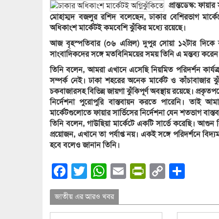
প্রান্তডেস্ক: ফায়
মোহাম্মদ বজলুর রশিদ বলেছেন, ঢাকার বেশিরভাগ মার্কেটেই
অধিকাংশ মার্কেটই কমবেশি ঝুঁকির মধ্যে রয়েছে।
আজ বৃহস্পতিবার (০৬ এপ্রিল) দুপুর সোয়া ১২টার দিকে রাজধ
সাংবাদিকদের সঙ্গে মতবিনিময়ের সময় তিনি এ মন্তব্য করেন
তিনি বলেন, আমরা এখানে এসেছি নিয়মিত পরিদর্শন কার্যক
সম্পর্ক নেই। ঢাকা শহরের অনেক মার্কেট ও কাঁচাবাজার ঝুঁকি
চকবাজারসহ বিভিন্ন জায়গা ঝুঁকিপূর্ণ অবস্থায় রয়েছে। প্রকৃতপ
নির্দেশনা পুরোপুরি বাস্তবায়ন করতে পারেনি। তাই আমা
মার্কেটগুলোতে ফায়ার সার্ভিসের নির্দেশনা যেন শতভাগ বাস্
তিনি বলেন, গাউছিয়া মার্কেটে একটি সার্ভে করেছি। আগুন ন
প্রয়োজন, এখানে তা পর্যাপ্ত নয়। একই সঙ্গে পরিদর্শনে বিদ
হবে বলেও জানান তিনি।
Facebook
Twitter
WhatsApp
Email
PrintFrien
Copy
Shar
Link
জাতীয় এর আরও খবর