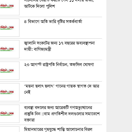
সচিবালয় ঘেরাও করতে গেল ১১ দলীয় ঐক্য,
আটকে দিলো পুলিশ
৪ বিভাগে অতি ভারি বৃষ্টির সতর্কবার্তা
জ্বালানি সংকটের জন্য ১৭ বছরের অব্যবস্থাপনা
দায়ী: বাণিজ্যমন্ত্রী
২০ আগস্ট রাষ্ট্রপতি নির্বাচন, তফসিল ঘোষণা
‘ময়না ছলাৎ ছলাৎ’ গানের গায়ক স্বাগত দে আর
নেই
ব্যবস্থা বদলের জন্য আরেকটি গণঅভ্যুত্থানের
প্রস্তুতি নিন ::বাম প্রগতিশীল দলগুলোর সমাবেশে
বক্তারা
মিয়ানমারের গৃহযুদ্ধে শান্তি আলোচনার বিরল