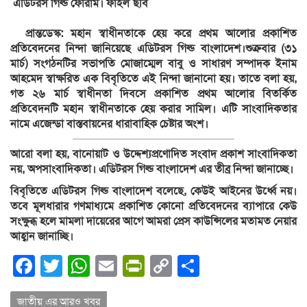
এডিটরস গিল্ড ফোরাম। ফাইল ছবি
প্রান্তডেস্ক: মহান স্বাধীনতাকে হেয় করে প্রথম আলোর প্রকাশিত
প্রতিবেদনের নিন্দা জানিয়েছে এডিটরস গিল্ড বাংলাদেশ।
শুক্রবার (৩১
মার্চ) সংগঠনটির সভাপতি মোজাম্মেল বাবু ও সাধারণ সম্পাদক ইনাম
আহমেদ স্বাক্ষরিত এক বিবৃতিতে এই নিন্দা জানানো হয়। তাতে বলা হয়,
গত ২৬ মার্চ স্বাধীনতা দিবসে প্রকাশিত প্রথম আলোর বিতর্কিত
প্রতিবেদনটি মহান স্বাধীনতাকে হেয় করার সামিল। এটি সাংবাদিকতার
নামে এজেন্ডা বাস্তবায়নের ধারাবাহিক চেষ্টার অংশ।
আরো বলা হয়, বানোয়াট ও উদ্দেশ্যপ্রণোদিত সংবাদ প্রকাশ সাংবাদিকতা
নয়, অপসাংবাদিকতা। এডিটরস গিল্ড বাংলাদেশ এর তীব্র নিন্দা জানাচ্ছে।
বিবৃতিতে এডিটরস গিল্ড বাংলাদেশ বলেছে, কেউই আইনের উর্ধ্বে নয়।
তবে মূলধারার গণমাধ্যমে প্রকাশিত কোনো প্রতিবেদনের ব্যাপারে কেউ
সংক্ষুব্ধ হলে মামলা দায়েরের আগে আমরা প্রেস কাউন্সিলের মতামত নেয়ার
আহ্বান জানাচ্ছি।
Facebook
Twitter
WhatsApp
Email
PrintFriendly
Copy
Share
Link
জাতীয় এর আরও খবর