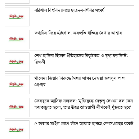
বরিশাল বিশ্ববিদ্যালয়ে ছাত্রদল-শিবির সংঘর্ষ
তথ্যচিত্র নিয়ে হট্টগোল, অসঙ্গতি খতিয়ে দেখার আশ্বাস
শেখ হাসিনা ছিলেন ইতিহাসের নিকৃষ্টতম ও ঘৃণ্য ফ্যাসিস্ট:
রিজভী
খালেদা জিয়ার বিরুদ্ধে মিথ্যা সাক্ষ্য দেওয়া জগলুল পাশা
গ্রেপ্তার
ফেসবুকে আসিফ নজরুল: ‘মুক্তিযুদ্ধে নেতৃত্ব দেওয়া দল কেন
ক্ষমতাচ্যুত হলো, তার উত্তর আওয়ামী লীগকেই খুঁজতে হবে’
৫ হাজার মাইল বেগে চাঁদে আঘাত হানছে স্পেসএক্সের রকেট