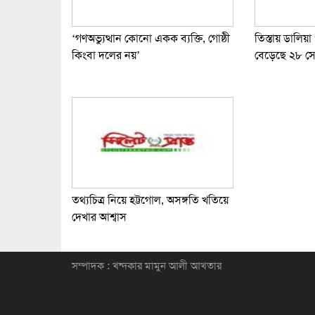
‘গণঅভ্যুত্থান কোনো একক ব্যক্তি, গোষ্ঠী
তিস্তায় ডালিয়া
কিংবা দলের নয়’
বেড়েছে ২৮ সেন
তথ্যচিত্র নিয়ে হট্টগোল, অসঙ্গতি খতিয়ে
দেখার আশ্বাস
সম্পাদক : খন্দকার মামুন আলী আখতার