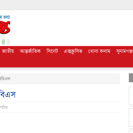
জাতীয়
আন্তর্জাতিক
সিলেট
এক্সক্লুসিভ
খোলা কলাম
সুনামগঞ্জ
বিবিএস
িবিএস
 পঠিত
dly
e