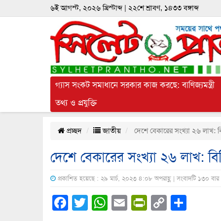
৬ই আগস্ট, ২০২৬ খ্রিস্টাব্দ | ২২শে শ্রাবণ, ১৪৩৩ বঙ্গাব্দ
গ্যাস সংকট সমাধানে সরকার কাজ করছে: বাণিজ্যমন্ত্রী
তথ্য ও প্রযুক্তি
প্রচ্ছদ
জাতীয়
দেশে বেকারের সংখ্যা ২৬ লাখ: 
দেশে বেকারের সংখ্যা ২৬ লাখ: ব
প্রকাশিত হয়েছে : ২৯ মার্চ, ২০২৩ ৪:০৮ অপরাহ্ণ | সংবাদটি ১৩০ বার
Facebook
Twitter
WhatsApp
Email
PrintFrien
Copy
Shar
Link