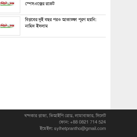
স্পেসএক্সের রকেট
বিপ্লবের দুই বছর পরও আকাঙ্ক্ষা পূরণ হয়নি:
নাহিদ ইসলাম
খন্দকার প্লাজা, ভিআইপি রোড, লামাবাজার, সিলেট
ফোন: +88 0821 714 524
ইমেইল: sylhetprantho@gmail.com