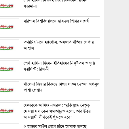
শেখ হাসিনা নিশ্চয়ই দেশে ফিরবেন: রুমিন
ফারহানা
বরিশাল বিশ্ববিদ্যালয়ে ছাত্রদল-শিবির সংঘর্ষ
তথ্যচিত্র নিয়ে হট্টগোল, অসঙ্গতি খতিয়ে দেখার
আশ্বাস
শেখ হাসিনা ছিলেন ইতিহাসের নিকৃষ্টতম ও ঘৃণ্য
ফ্যাসিস্ট: রিজভী
খালেদা জিয়ার বিরুদ্ধে মিথ্যা সাক্ষ্য দেওয়া জগলুল
পাশা গ্রেপ্তার
ফেসবুকে আসিফ নজরুল: ‘মুক্তিযুদ্ধে নেতৃত্ব
দেওয়া দল কেন ক্ষমতাচ্যুত হলো, তার উত্তর
আওয়ামী লীগকেই খুঁজতে হবে’
৫ হাজার মাইল বেগে চাঁদে আঘাত হানছে