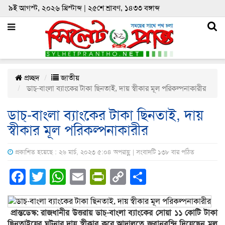
৯ই আগস্ট, ২০২৬ খ্রিস্টাব্দ | ২৫শে শ্রাবণ, ১৪৩৩ বঙ্গাব্দ
প্রচ্ছদ
জাতীয়
ডাচ্-বাংলা ব্যাংকের টাকা ছিনতাই, দায় স্বীকার মূল পরিকল্পনাকারীর
ডাচ্-বাংলা ব্যাংকের টাকা ছিনতাই, দায়
স্বীকার মূল পরিকল্পনাকারীর
প্রকাশিত হয়েছে : ২৬ মার্চ, ২০২৩ ৫:০৪ অপরাহ্ণ | সংবাদটি ১৩৮ বার পঠিত
Facebook
Twitter
WhatsApp
Email
PrintFriendly
Copy
Share
Link
প্রান্তডেস্ক: রাজধানীর উত্তরায় ডাচ্-বাংলা ব্যাংকের সোয়া ১১ কোটি টাকা
ছিনতাইয়ের ঘটনার দায় স্বীকার করে আদালতে জবানবন্দি দিয়েছেন মূল