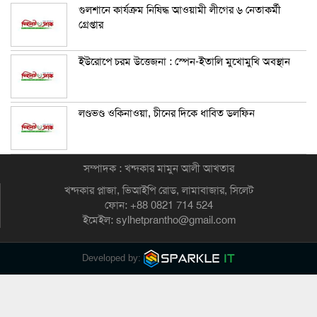
গুলশানে কার্যক্রম নিষিদ্ধ আওয়ামী লীগের ৬ নেতাকর্মী
গ্রেপ্তার
ইউরোপে চরম উত্তেজনা : স্পেন-ইতালি মুখোমুখি অবস্থান
লণ্ডভণ্ড ওকিনাওয়া, চীনের দিকে ধাবিত ডলফিন
সম্পাদক : খন্দকার মামুন আলী আখতার
খন্দকার প্লাজা, ভিআইপি রোড, লামাবাজার, সিলেট
ফোন: +88 0821 714 524
ইমেইল: sylhetprantho@gmail.com
Developed by: