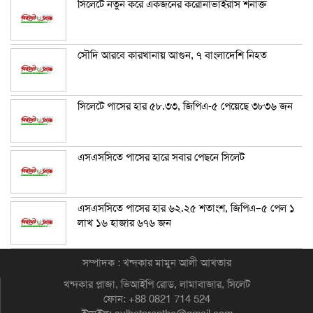
সিলেটে নতুন করে একজনের করোনাভাইরাস শনাক্ত
সৌদি আরবে কারখানায় আগুন, ৭ বাংলাদেশি নিহত
সিলেটে পাসের হার ৫৮.৩৩, জিপিএ-৫ পেয়েছে ৩৮৩৬ জন
এসএসসিতে পাসের হারে সবার পেছনে সিলেট
এসএসসিতে পাসের হার ৬২.২৫ শতাংশ, জিপিএ–৫ পেল ১
লাখ ১৬ হাজার ৬৭৬ জন
সম্পাদক : খন্দকার মামুন আলী আখতার
খন্দকার প্লাজা, ভিআইপি রোড, লামাবাজার, সিলেট
ফোন: +88 0821 714 524