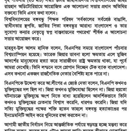
বৃহস্পতিবার (২৩ মার্চ) সন্ধ্যা ৬টায় জাহাঙ্গীরনগর বিশ্ববিদ্যালয়ের জহির
রায়হান অডিটোরিয়ামে আয়োজিত এক আলোচনা সভায় প্রধান অতিথির
বক্তব্যে তিনি এসব কথা বলেন।
বিশ্ববিদ্যালয়ের বঙ্গবন্ধু শিক্ষক পরিষদ ‘সর্বকালের সর্বশ্রেষ্ঠ বাঙালি,
স্বাধীনতার স্থপতি, জাতির পিতা বঙ্গবন্ধুর আরাধ্য বাংলাদেশ ও তার
সুযোগ্য কন্যার নেতৃত্বে স্বপ্ন বাস্তবায়নের পথরেখা’ শীর্ষক এ আলোচনা
সভার আয়োজন করে।
মাহবুব-উল আলম হানিফ বলেন, বিএনপির সময়ে বাংলাদেশ পাঁচবার
বিশ্বচ্যাম্পিয়ন হয়েছে। তারেক জিয়ার ভাবনা হলো ক্ষমতায় এলে মুজিব
আদর্শের মানুষেদের হত্যা করে সারাজীবন রাষ্ট্র ক্ষমতায় থাকা, যা পূর্বে
আমরা দেখেছি। তিনি লন্ডনে বসে স্লোগান দিচ্ছেন টেক ব্যাক বাংলাদেশ।
এসব কখনো একজন রাজনৈতিক নেতার বৈশিষ্ট্য হতে পারে না।
বিএনপিকে উদ্দেশ্য করে আ.লীগের এ জ্যেষ্ঠ নেতা বলেন, বিএনপি কখনও
মুক্তিযুদ্ধের দল ছিল না। জিয়া কখনও মুক্তিযোদ্ধা ছিলেন না। জিয়া হয়তো
ঘটনাচক্রে মুক্তিযুদ্ধে অংশ নিতে বাধ্য হয়েছিলেন আদর্শিকভাবে তিনি
কখনও মুক্তিযুদ্ধের চেতনায় বিশ্বাস করেনি, ধারণও করেনি। জিয়া যদি
সত্যি মুক্তিযুদ্ধের পক্ষের শক্তি হতেন তাহলে বঙ্গবন্ধু হত্যাকাণ্ডের পর
ইনডেমনিটি আইন করে খুনিদের রক্ষা করতেন না।
আগামী জাতীয় নির্বাচন নিয়ে আন্তর্জাতিক পর্যায়ে ষড়যন্ত্র হচ্ছে মন্তব্য করে