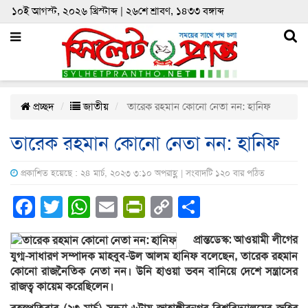
১০ই আগস্ট, ২০২৬ খ্রিস্টাব্দ | ২৬শে শ্রাবণ, ১৪৩৩ বঙ্গাব্দ
প্রচ্ছদ
জাতীয়
তারেক রহমান কোনো নেতা নন: হানিফ
তারেক রহমান কোনো নেতা নন: হানিফ
প্রকাশিত হয়েছে : ২৪ মার্চ, ২০২৩ ৩:১০ অপরাহ্ণ | সংবাদটি ১২০ বার পঠিত
Facebook
Twitter
WhatsApp
Email
PrintFriendly
Copy
Share
Link
প্রান্তডেস্ক: আওয়ামী লীগের
যুগ্ম-সাধারণ সম্পাদক মাহবুব-উল আলম হানিফ বলেছেন, তারেক রহমান
কোনো রাজনৈতিক নেতা নন। উনি হাওয়া ভবন বানিয়ে দেশে সন্ত্রাসের
রাজত্ব কায়েম করেছিলেন।