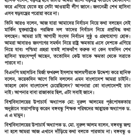
হানিফ বলেন, ষড়যন্ত্র হবে এটাও আমরা জানি৷ ষড়যন্ত্র কীভাবে মোকাবিলা
করে এগিয়ে যেতে হয় সেটা আওয়ামী লীগ জানে। জননেত্রী শেখ হাসিনা
এসব ষড়যন্ত্রের পরোয়া করে না।
তিনি আরও বলেন, আজ যারা আমাদের নির্বাচন নিয়ে কথা বলছেন সেই
মার্কিন যুক্তরাষ্ট্রেও পরজিত দল তাদের নির্বাচন নিয়ে প্রশ্নবিদ্ধ কথা
বলছেন। আমরা চাই আগামী সংসদ নির্বাচন সুষ্ঠু ও গ্রহণযোগ্য হোক।
আমরা আবারও জনগণের সমর্থন নিয়ে রাষ্ট্র ক্ষমতায় এসে দেশকে এগিয়ে
নিয়ে যাব৷ পশ্চিমা প্রহরা যতই লাফঝাঁপ করুক না কেন যতদিন শেখ
হাসিনা স্বয়ংসম্পূর্ণ আছেন, ততোদিন কেউ তাকে ক্ষমতা থেকে সরাতে
পারবে না।
বিএনপি মহাসচিব মির্জা ফখরুল ইসলাম আলমগীরকে উদ্দেশ্য করে হানিফ
বলেন, কয়েকদিন আগে তিনি বললেন এমন বাংলাদেশ আমরা চাইনি।
তাহলে কোন বাংলাদেশ চেয়েছিলেন? আপনারা তো বাংলাদেশই চান
নাই। আপনার বাবা রাজাকার ছিল, এটা সবাই জানে।
বিশ্ববিদ্যালয়ের উপাচার্য অধ্যাপক মো: নুরুল আলমের পৃষ্ঠপোষকতায়
অনুষ্ঠানে সভাপতিত্ব করেন বঙ্গবন্ধু শিক্ষক পরিষদের আহ্বায়ক অধ্যাপক ড.
এ এ মামুন।
বিশ্ববিদ্যালয়ের উপাচার্য অধ্যাপক ড. মো. নুরুল আলম বলেন, বঙ্গবন্ধু জন্ম
না হলে আমরা আজ এখানে দাঁড়িয়ে কথা বলতে পারতাম না। বঙ্গবন্ধু ও