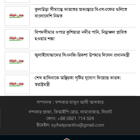
কুলাউড়া সীমান্তে ভারতের অভ্যন্তরে বিএসএফের গুলিতে
বাংলাদেশি নিহত
বিপদসীমার ওপরে কুশিয়ারা নদীর পানি, নিম্নাঞ্চল প্লাবিত
হওয়ার শঙ্কা
জুলাইযোদ্ধাদের সিএনজি-রিকশা উপহার দিলেন প্রধানমন্ত্রী
শেখ হাসিনাকে অস্থিরতা সৃষ্টির সুযোগ দিয়েছে ভারত:
স্বরাষ্ট্রমন্ত্রী
সম্পাদক : খন্দকার মামুন আলী আখতার
খন্দকার প্লাজা, ভিআইপি রোড, লামাবাজার, সিলেট
ফোন: +88 0821 714 524
ইমেইল: sylhetprantho@gmail.com