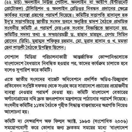
(২২ মার্চ) অনলাইন নিউজ পোর্টাল, অনলাইন বা আইপি (ইন্টারনেট
প্রোটোকল) টেলিভিশন ও অনলাইন রেডিওর নিবন্ধন প্রদানের ক্ষেত্রে
কার্যকর ব্যবস্থা গ্রহণের পরামর্শ দিয়েছে। কমিটির সভাপতি হাসানুল হক
ইনু’র সভাপতিত্বে জাতীয় সংসদ ভবনে অনুষ্ঠিত দ্বাদশ বৈঠকে প্রাথমিক
সংসদীয় কমিটি এ পরামর্শ দেয়।এক সংবাদ বিজ্ঞপ্তিতে জানানো হয়,
কমিটির সদস্য তথ্য ও সম্প্রচারমন্ত্রী ড. হাছান মাহমুদ, বেগম সিমিন
হোসেন (রিমি), মুহাম্মদ শফিকুর রহমান, মো. মুরাদ হাসান ও খ. মমতা
হেনা লাভলী বৈঠকে উপস্থিত ছিলেন।
সোশ্যাল মিডিয়া পরিচালনাকারী আন্তর্জাতিক কোম্পানিগুলোকে
বাংলাদেশে বৈধভাবে নিবন্ধিত হওয়ার পর, তাদের কার্যক্রম চালাতে হবে
বলেও সুপারিশ করে কমিটি।
এতে জাতীয় সংসদের বাজেট অধিবেশনে প্রদর্শিত অডিও-ভিজ্যুয়াল
প্রতিবেদন সংশ্লিষ্ট দফতর থেকে সংগ্রহ করে সারাদেশে প্রচারের প্রয়োজনীয়
ব্যবস্থা নেওয়ার পরামর্শ দেওয়া হয়। কমিটি বাংলাদেশ বেতারের
অর্গানোগ্রামের নথি দ্রুত জনপ্রশাসন মন্ত্রণালয়ে পাঠানোর পরামর্শ দিয়েছে।
সংসদীয় কমিটির ১১তম বৈঠকে গৃহীত সিদ্ধান্ত বাস্তবায়নের অগ্রগতি নিয়েও
আলোচনা হয়।
কমিটি দ্য সেন্সরশিপ অফ ফিল্মস অ্যাক্ট, ১৯৬৩ (সংশোধিত ২০০৬)
সময়োপযোগী করে তোলার জন্য দ্রুততম সময়ের মধ্যে ‘বাংলাদেশ