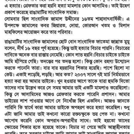
এ হত্যার। গ্রেফতার করা হয়নি হত্যা মামলার কোন আসামিও। তাই উদ্বেগ
প্রকাশ করেছে রাঙামাটির সাংবাদিক সমাজ।
সোমবার ছিল সাংবাদিক জামাল উদ্দীনের ১৬তম শাহাদাৎবার্ষিকী। এ
উপলক্ষে জামালের কবর জিয়ারত, দোয়া, কোরআন খতম ও মিলাদ
মাহফিলের আয়োজন করে তার পরিবার।
রাঙামাটির সাংবাদিক জামালের ছোট বোন সাংবাদিক ফাতেমা জান্নাত মুমু
বলেন, দীর্ঘ ১৬ বছর পূর্ণ হয়েছে। কিন্তু ভাই হত্যার বিচার পায়নি। বিচারের
দাবিতে অনেক বার রাস্তায় নেমেছি। কোন লাভ হয়নি।বিচার চাইতে চাইতে
আমি হাঁপিয়ে গেছি। তদন্তের পর তদন্ত হলো। কিন্তু কোন রহস্য উন্মোচন
করতে পানেনি তারা। বার বার হয়রানির শিকার হয়েছি। পাশে ছিলো না
কেউ। একাই লড়েছি, লড়ছি। আর কত? ২০০৭ সালে ৭ই মার্চ নির্মমভাবে
হত্যা করা হয় আমার ভাইকে। খুন হওয়ার আগে তাকে যারা হুমকি দিতো
তাদের নাম উল্লেখ করে সে সময় আমার ভাই একটি মামলাও করেছিলো।
কিন্তু সে আসামিদের আজও গ্রেফতার করতে পারেনি প্রশাসন। আমার
ভাইয়ের লাশ পাওয়ার আগে সে নিখোঁজ ছিল একদিন। আজও জানতে
পারিনি কি স্বার্থে কারা আমার ভাইকে অপহরণ করে হত্যা করেছিল। শুধু
এটা জানি আমার ভাই কখনো কারো রক্তচক্ষুকে ভয় পেত না। কখনো
আপোষ করেনি কোন অপরাধ-অপরাধীর সাথে। তাই হয়তো তাদের
ক্ষোভের শিকার হতে হয়েছে তাকে। বিচার না পেয়ে আমি আস্থাহীনতায়
পরেছি। তবে সরকার চাইলে আমি আমার ভাই সাংবাদিক জামাল হত্যার