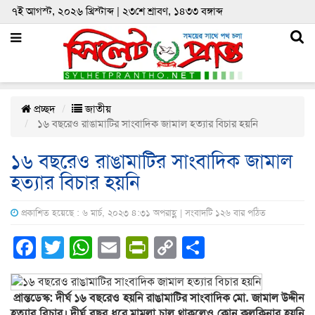
৭ই আগস্ট, ২০২৬ খ্রিস্টাব্দ | ২৩শে শ্রাবণ, ১৪৩৩ বঙ্গাব্দ
প্রচ্ছদ
জাতীয়
১৬ বছরেও রাঙামাটির সাংবাদিক জামাল হত্যার বিচার হয়নি
১৬ বছরেও রাঙামাটির সাংবাদিক জামাল
হত্যার বিচার হয়নি
প্রকাশিত হয়েছে : ৬ মার্চ, ২০২৩ ৪:৩১ অপরাহ্ণ | সংবাদটি ১২৬ বার পঠিত
Facebook
Twitter
WhatsApp
Email
PrintFriendly
Copy
Share
Link
প্রান্তডেস্ক: দীর্ঘ ১৬ বছরেও হয়নি রাঙামাটির সাংবাদিক মো. জামাল উদ্দীন
হত্যার বিচার। দীর্ঘ বছর ধরে মামলা চালু থাকলেও কোন কুলকিনার হয়নি