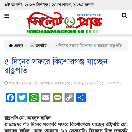
৮ই আগস্ট, ২০২৬ খ্রিস্টাব্দ | ২৪শে শ্রাবণ, ১৪৩৩ বঙ্গাব্দ
প্রচ্ছদ
জাতীয়
৫ দিনের সফরে কিশোরগঞ্জ যাচ্ছেন রাষ্ট্রপতি
৫ দিনের সফরে কিশোরগঞ্জ যাচ্ছেন
রাষ্ট্রপতি
প্রকাশিত হয়েছে : ২৭ ফেব্রুয়ারি, ২০২৩ ১:৫১ অপরাহ্ণ | সংবাদটি ১১৮ বার পঠিত
Facebook
Twitter
WhatsApp
Email
PrintFriendly
Copy
Share
Link
রাষ্ট্রপতি মো. আবদুল হামিদ
প্রান্তডেস্ক: পাঁচ দিনের সরকারি সফরে কিশোরগঞ্জে যাচ্ছেন রাষ্ট্রপতি মো.
আবদুল হামিদ। আজ সোমবার (২৭ ফেব্রুয়ারি) বিকেলে নিজ জন্মভূমি