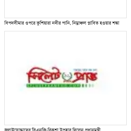
বিপদসীমার ওপরে কুশিয়ারা নদীর পানি, নিম্নাঞ্চল প্লাবিত হওয়ার শঙ্কা
জুলাইযোদ্ধাদের সিএনজি-রিকশা উপহার দিলেন প্রধানমন্ত্রী